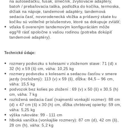
na autosedačku, fusak, slnečník, zvyšovacie adaptéry,
batoh / prebaľovacia taška, podložka do kočíka, termoska,
držiak na nápoje, tandemové adaptéry, tandemová
sedacia časť, novorodenecká vložka a prídavný skate ku
kočíku sú voliteľné príslušenstvo, ktoré sa dokupuje zvlášť;
vďaka 6 overeným tandemovým konfiguráciám môže
egg²® rásť spoločne s vašou rodinou (potreba dokúpiť
tandemové adaptéry).
Technické údaje:
rozmery podvozku s kolesami v zloženom stave: 71 (d) x
32 (h) x 59 (š) cm, váha: 10,25 kg
rozmery podvozku s kolesami a sedacou časťou v smere
jazdy (rozložený): 113 (v) x 59 (š), dĺžka: 84,5 – 96 cm,
váha: 15,5 kg
podvozok bez kolies po zložení : 69 (v) x 50 (š) x 30,5 (h)
cm, váha: 7 kg
rozložená sedacia časť (najmenší vonkajší rozmer): 88 cm
(d) x 47 cm (š) x 30 (h) cm, dĺžka chrbtovej opierky: 59 cm,
váha: 5,25 kg
výška rukoväte: 99 - 111 cm
hlboká vanička (vonkajšie rozmery): 87 cm (d), 42 cm (š),
28 cm (h), váha: 5,2 kg