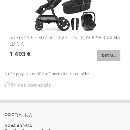
BABYSTYLE EGG2 SET 4 V 1 JUST BLACK ŠPECIÁLNA
EDÍCIA
1 493 €
DETAIL
Buďte prvý, kto napíše príspevok k tejto položke.
Pridať komentár
PREDAJŇA
NOVÁ ADRESA