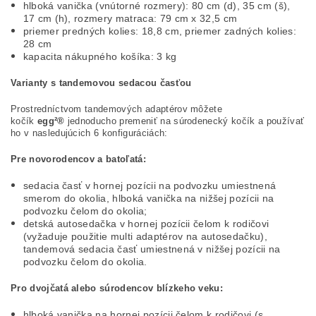
hlboká vanička (vnútorné rozmery): 80 cm (d), 35 cm (š),
17 cm (h), rozmery matraca: 79 cm x 32,5 cm
priemer predných kolies: 18,8 cm, priemer zadných kolies:
28 cm
kapacita nákupného košíka: 3 kg
Varianty s tandemovou sedacou časťou
Prostredníctvom tandemových adaptérov môžete
kočík
egg²®
jednoducho premeniť na súrodenecký kočík a používať
ho v nasledujúcich 6 konfiguráciách:
Pre novorodencov a batoľatá:
sedacia časť v hornej pozícii na podvozku umiestnená
smerom do okolia, hlboká vanička na nižšej pozícii na
podvozku čelom do okolia;
detská autosedačka v hornej pozícii čelom k rodičovi
(vyžaduje použitie multi adaptérov na autosedačku),
tandemová sedacia časť umiestnená v nižšej pozícii na
podvozku čelom do okolia.
Pro dvojčatá alebo súrodencov blízkeho veku:
hlboká vanička na hornej pozícii čelom k rodičovi (s