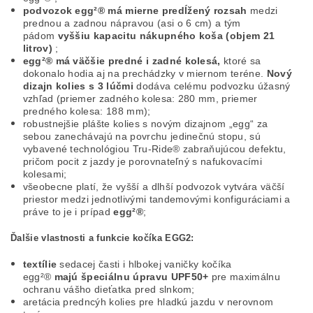
podvozok egg²® má mierne predĺžený rozsah
medzi
prednou a zadnou nápravou (asi o 6 cm) a tým
pádom
vyššiu kapacitu nákupného koša (objem 21
litrov)
;
egg²® má väčšie predné i zadné kolesá,
ktoré sa
dokonalo hodia aj na prechádzky v miernom teréne.
Nový
dizajn kolies
s 3 lúčmi
dodáva celému podvozku úžasný
vzhľad (priemer zadného kolesa: 280 mm, priemer
predného kolesa: 188 mm);
robustnejšie plášte kolies s novým dizajnom „egg“ za
sebou zanechávajú na povrchu jedinečnú stopu, sú
vybavené technológiou Tru-Ride® zabraňujúcou defektu,
pričom pocit z jazdy je porovnateľný s nafukovacími
kolesami;
všeobecne platí, že vyšší a dlhší podvozok vytvára väčší
priestor medzi jednotlivými tandemovými konfiguráciami a
práve to je i prípad
egg²®
;
Ďalšie vlastnosti a funkcie kočíka EGG2:
textílie
sedacej časti i hlbokej vaničky kočíka
egg²®
majú špeciálnu úpravu UPF50+
pre maximálnu
ochranu vášho dieťatka pred slnkom;
aretácia predncýh kolies pre hladkú jazdu v nerovnom