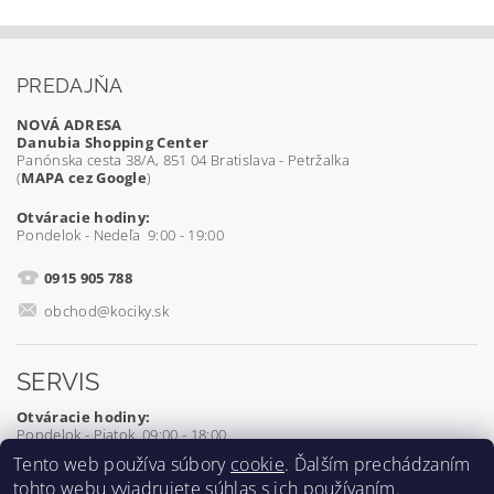
PREDAJŇA
NOVÁ ADRESA
Danubia Shopping Center
Panónska cesta 38/A, 851 04 Bratislava - Petržalka
(
MAPA cez Google
)
Otváracie hodiny:
Pondelok - Nedeľa 9:00 - 19:00
0915 905 788
obchod@kociky.sk
SERVIS
Otváracie hodiny:
Pondelok - Piatok 09:00 - 18:00
Tento web používa súbory
cookie
. Ďalším prechádzaním
0905 539 927
tohto webu vyjadrujete súhlas s ich používaním.