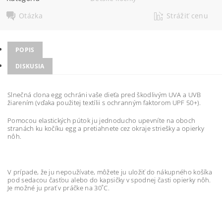
Otázka
Strážiť cenu
POPIS
DISKUSIA
Slnečná clona egg ochráni vaše dieťa pred škodlivým UVA a UVB
žiarením (vďaka použitej textílii s ochranným faktorom UPF 50+).
Pomocou elastických pútok ju jednoducho upevníte na oboch
stranách ku kočíku egg a pretiahnete cez okraje striešky a opierky
nôh.
V prípade, že ju nepoužívate, môžete ju uložiť do nákupného košíka
pod sedacou časťou alebo do kapsičky v spodnej časti opierky nôh.
Je možné ju prať v práčke na 30˚C.