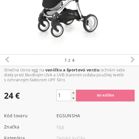
1
z 4
Slnečná clona egg na
vaničku a športovú verziu
ochráni vaše
dieťa pred škodlivým UVA a UVB žiarením (vďaka použitej textílii
s ochranným faktorom UPF 50+).
24 €
Kód tovaru
EGSUNSHA
Značka
Egg
Kategória
Detské kočíky