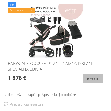
Tip
Doprava zadarmo
BABYSTYLE EGG2 SET 9 V 1 - DIAMOND BLACK
ŠPECIÁLNA EDÍCIA
1 876 €
DETAIL
Buďte prvý, kto napíše príspevok k tejto položke.
Pridať komentár