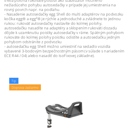
tretia poloha rukoväte pôsobí ako stabilizátor možného
nežiadúceho pohybu autosedačky v prípade jej umiestnenia na
rovný povrch napr. na podlahu.
- Nasadenie autosedačky egg Shell do multi adaptérov na podvozku
kočíka egg® a egg²® je rýchle a jednoduché a zvládnete to jednou
rukou: rukoväť autosedačky nastavíte do kolmej polohy,
autosedačku nasadíte na adaptéry a sklopením rukoväti dozadu
dôjde k uzamknutiu poistky autosedačky v ráme. Spätným pohybom
rukoväte do kolmej polohy poistku odistíte a autosedačku jedným
pohybom odstránite z podvozku
- autosedačku egg Shell možno umiestniť na sedadlo vozidla
vybavené 3-bodovým bezpečnostným pásom (v súlade s nariadením
ECE R44 / 04) alebo nasadiť do IsoFixovej základne).
Tip
Doprava zadarmo