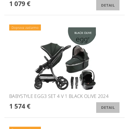
1 079 €
DETAIL
Doprava zadarmo
BABYSTYLE EGG3 SET 4 V 1 BLACK OLIVE 2024
1 574 €
DETAIL