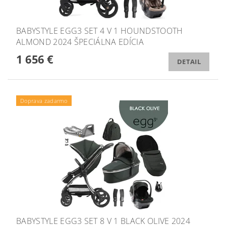
BABYSTYLE EGG3 SET 4 V 1 HOUNDSTOOTH
ALMOND 2024 ŠPECIÁLNA EDÍCIA
1 656 €
DETAIL
Doprava zadarmo
BABYSTYLE EGG3 SET 8 V 1 BLACK OLIVE 2024