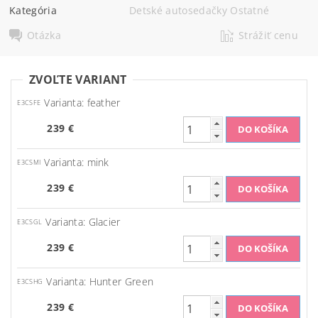
Kategória
Detské autosedačky Ostatné
Otázka
Strážiť cenu
ZVOĽTE VARIANT
Varianta: feather
E3CSFE
239 €
Varianta: mink
E3CSMI
239 €
Varianta: Glacier
E3CSGL
239 €
Varianta: Hunter Green
E3CSHG
239 €