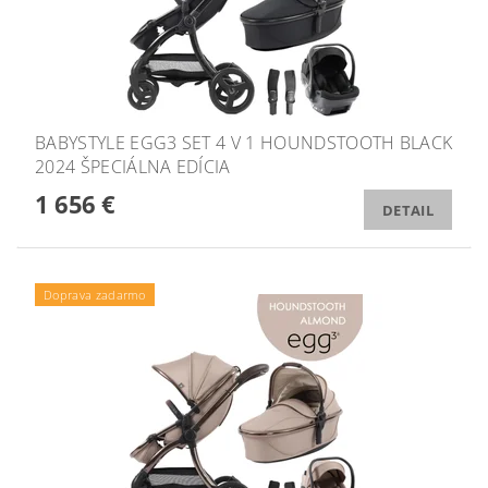
BABYSTYLE EGG3 SET 4 V 1 HOUNDSTOOTH BLACK
2024 ŠPECIÁLNA EDÍCIA
1 656 €
DETAIL
Doprava zadarmo