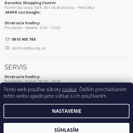
Danubia Shopping Center
Panónska cesta 38/A, 851 04 Bratislava - Petržalka
(
MAPA cez Google
)
Otváracie hodiny:
Pondelok - Nedeľa 9:00 - 19:00
0915 905 788
obchod@kociky.sk
SERVIS
Otváracie hodiny:
Pondelok - Piatok 09:00 - 18:00
Tento web používa súbory
cookie
. Ďalším prechádzaním
0905 539 927
tohto webu vyjadrujete súhlas s ich používaním.
servis@kociky.sk
NASTAVENIE
2026 ©
Kociky.sk
, všetky práva vyhradené
Vytvoril Shoptet
SÚHLASÍM