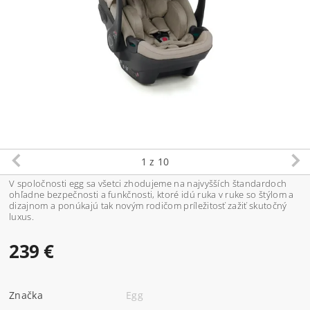
1
z 10
V spoločnosti egg sa všetci zhodujeme na najvyšších štandardoch
ohľadne bezpečnosti a funkčnosti, ktoré idú ruka v ruke so štýlom a
dizajnom a ponúkajú tak novým rodičom príležitosť zažiť skutočný
luxus.
239 €
Značka
Egg