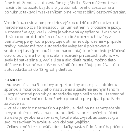
Sme hrdí, že vďaka autosedačke egg Shell (i-Size) môžeme teraz
rozšíriť tento zážitok aj do sféry automobilového cestovania a
ponúknuť tak svojim zákazníkom plne kompatibilný cestovný systém.
Vhodná na cestovanie pre deti s výškou od 40 do 80 cm (tzn. od
narodenia do cca 15 mesiacov) pri umiestnení v protismere jazdy.
Autosedačka egg Shell (i-Size) je vybavená vylepšenou škrupinou
chrániacou proti bočnému nárazu a tiež opierkou hlavičky z
pamäťovej peny, ktorá poskytuje optimálne odpruženie v prípade
zrážky. Naviac má táto autosedačka vylepšené polstrovanie
vnútornej časti (pre použitie od narodenia), ktoré poskytuje kľúčovú
oporu bočným a horným svalom nožičiek pri cestách autom. Ako
svaly bábätka silnejú, vyvíjajú sa a ako dieťa rastie, možno tieto
kľúčové ochranné vankúše odstrániť, čo umožňuje používať túto
autosedačku až do 13 kg váhy dieťaťa.
FUNKCIE:
- Autosedačka má 3-bodový bezpečnostný postroj s centrálnou
sponou a možnosťou jeho nastavenia a zaistenia jedným ťahom.
- Bezpečnostné popruhy autosedačky egg Shell obsahujú ramenné
chrániče a chránič medzinožného popruhu pre prípad prudšieho
zabrzdenia.
- Striešku možno nastaviť do 4 polôh, je ideálna na zabezpečenie
nevyhnutného tieňa a na ochranu dieťatka pre slnečnými lúčmi.
Strieška je vyrobená z rovnakej textílie ako zvyšok autosedačky a
svojím zakrivením evokuje ikonický tvar „vajíčka“.
- Celkovo môžete rukoväť autosedačky nastaviť do 3 polôh, pričom