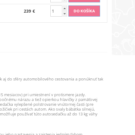
239 €
tok aj do sféry automobilového cestovania a ponúknuť tak
5 mesiacov) pri umiestnení v protismere jazdy.
 bočnému nárazu a tiež opierkou hlavičky z pamäťovej
edačka vylepšené polstrovanie vnútornej časti (pre
ičiek pri cestách autom. Ako svaly bábätka silnejú,
o umožňuje používať túto autosedačku až do 13 kg váhy
u jeho nastavenia a zaistenia jedným ťahom.