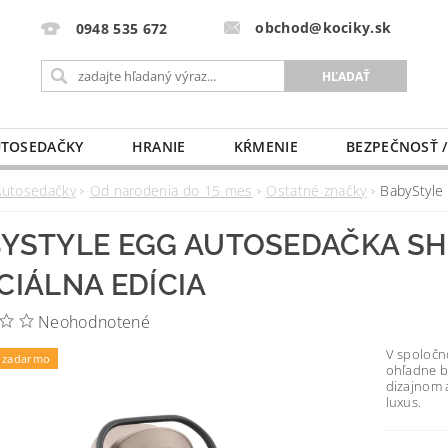
obchod@kociky.sk
0948 535 672
TOSEDAČKY
HRANIE
KŔMENIE
BEZPEČNOSŤ /
PÔRODNICE
MLIEKO A VÝŽIVA
PRE MAMIČKU
Autosedačky
Od narodenia do 15 mes
Ostatné značky
BabyStyle 
YSTYLE EGG AUTOSEDAČKA SHEL
CIÁLNA EDÍCIA
Neohodnotené
V spoločn
 zadarmo
ohľadne be
dizajnom 
luxus.