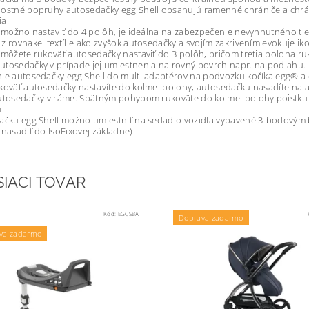
nostné popruhy autosedačky egg Shell obsahujú ramenné chrániče a ch
a.
u možno nastaviť do 4 polôh, je ideálna na zabezpečenie nevyhnutného tieň
z rovnakej textílie ako zvyšok autosedačky a svojím zakrivením evokuje ikon
 môžete rukoväť autosedačky nastaviť do 3 polôh, pričom tretia poloha 
tosedačky v prípade jej umiestnenia na rovný povrch napr. na podlahu.
ie autosedačky egg Shell do multi adaptérov na podvozku kočíka egg® a 
koväť autosedačky nastavíte do kolmej polohy, autosedačku nasadíte na 
utosedačky v ráme. Spätným pohybom rukoväte do kolmej polohy poistku
u
dačku egg Shell možno umiestniť na sedadlo vozidla vybavené 3-bodovým
 nasadiť do IsoFixovej základne).
SIACI TOVAR
Kód:
EGCSBA
Doprava zadarmo
va zadarmo