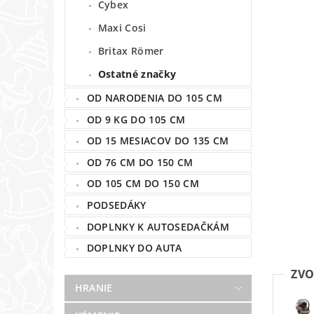
Cybex
Maxi Cosi
Britax Römer
Ostatné značky
OD NARODENIA DO 105 CM
OD 9 KG DO 105 CM
OD 15 MESIACOV DO 135 CM
OD 76 CM DO 150 CM
OD 105 CM DO 150 CM
PODSEDÁKY
DOPLNKY K AUTOSEDAČKÁM
DOPLNKY DO AUTA
ZVO
HRANIE