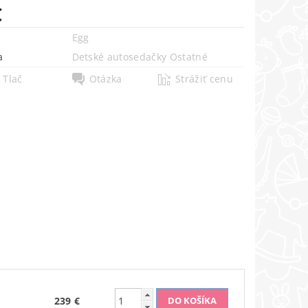
€
Egg
a
Detské autosedačky Ostatné
Tlač
Otázka
Strážiť cenu
239 €