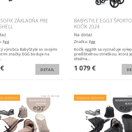
ISOFIX ZÁKLADŇA PRE
BABYSTYLE EGG3 ŠPORTO
SHELL
KOČÍK 2024
taz
Na dotaz
a:
Egg
Značka:
Egg
ký výrobca BabyStyle so svojimi
Kočík egg3® sa vyznačuje vyle
ktmi značky EGG boduje na
predĺžiteľnou strieškou, ktorá j
..
ideálna...
 €
1 079 €
DETAIL
DE
Kód:
E3-8V1HA
Kó
va zadarmo
Doprava zadarmo