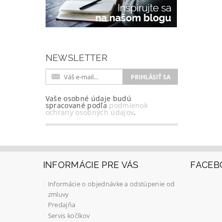
NEWSLETTER
Vaše osobné údaje budú
spracované podľa
podmienok
ochrany osobných údajov
.
INFORMÁCIE PRE VÁS
FACEB
Informácie o objednávke a odstúpenie od
zmluvy
Predajňa
Servis kočíkov