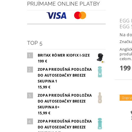
PRIJÍMAME ONLINE PLATBY
EGG 
EGG 
Na do
Značk
TOP 5
Anglic
produ
BRITAX RÖMER KIDFIX I-SIZE
celom.
199 €
199
ZOPA PRIEDUŠNÁ PODLOŽKA
DO AUTOSEDAČKY BREEZE
SKUPINA 1
15,99 €
ZOPA PRIEDUŠNÁ PODLOŽKA
Dopra
DO AUTOSEDAČKY BREEZE
SKUPINA 0+
15,99 €
ZOPA PRIEDUŠNÁ PODLOŽKA
DO AUTOSEDAČKY BREEZE