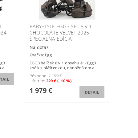
1
BABYSTYLE EGG3 SET 8 V 1
024
CHOCOLATE VELVET 2025
ŠPECIÁLNA EDÍCIA
Na dotaz
Značka:
Egg
gg3
EGG3 balíček 8 v 1 obsahuje: - Egg3
a...
kočík s pláštenkou, nánožníkom a...
Pôvodne:
2 199 €
TAIL
Ušetríte
:
220 € (–10 %)
1 979 €
DETAIL