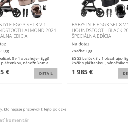
STYLE EGG3 SET 8 V 1
BABYSTYLE EGG3 SET 8 V 
DSTOOTH ALMOND 2024
HOUNDSTOOTH BLACK 2
IÁLNA EDÍCIA
ŠPECIÁLNA EDÍCIA
taz
Na dotaz
a:
Egg
Značka:
Egg
alíček 8 v 1 obsahuje:- Egg3
EGG3 balíček 8 v 1 obsahuje:- E
s pláštenkou, nánožníkom a...
kočík s pláštenkou, nánožníkom 
85 €
1 985 €
DETAIL
DE
ý, kto napíše príspevok k tejto položke.
dať komentár