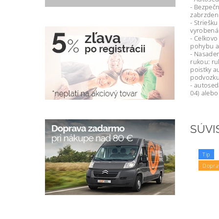
- Bezpeč
zabrzdeni
- Striešk
vyrobená 
- Celkovo
pohybu au
- Nasaden
rukou: ru
poistky a
podvozk
- autose
04) alebo
SÚVI
Tip
Dopra