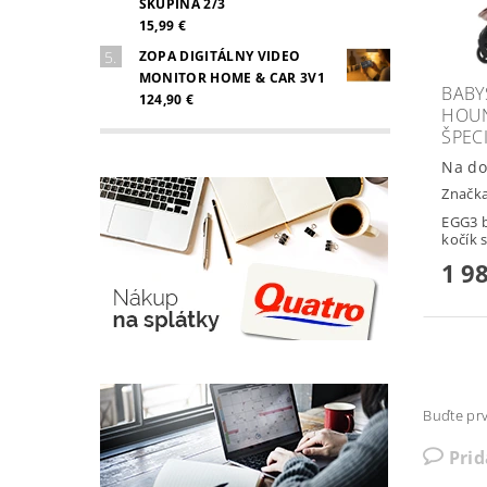
SKUPINA 2/3
15,99 €
ZOPA DIGITÁLNY VIDEO
MONITOR HOME & CAR 3V1
BABY
124,90 €
HOUN
ŠPEC
Na do
Značk
EGG3 b
kočík 
1 9
Buďte prv
Pri