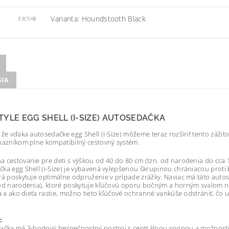
Varianta: Houndstooth Black
E3CSHB
SIA
YLE EGG SHELL (I-SIZE) AUTOSEDAČKA
 že vďaka autosedačke egg Shell (i-Size) môžeme teraz rozšíriť tento záži
kazníkom plne kompatibilný cestovný systém.
 cestovanie pre deti s výškou od 40 do 80 cm (tzn. od narodenia do cca 1
ka egg Shell (i-Size) je vybavená vylepšenou škrupinou chrániacou proti
rá poskytuje optimálne odpruženie v prípade zrážky. Naviac má táto autos
od narodenia), ktoré poskytuje kľúčovú oporu bočným a horným svalom nož
sa a ako dieťa rastie, možno tieto kľúčové ochranné vankúše odstrániť, č
:
dačka má 3-bodový bezpečnostný postroj s centrálnou sponou a možnosťo