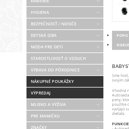
KŔMENIE
HYGIENA
BEZPEČNOSŤ / NOSIČE
DETSKÁ IZBA
POPIS
DISKU
MÓDA PRE DETI
STAROSTLIVOSŤ O VZDUCH
BABYST
VÝBAVA DO PÔRODNICE
Sme hrdí,
svojim zá
NÁKUPNÉ POUKÁŽKY
Vhodná na
VÝPREDAJ
Autosedač
peny, kto
MLIEKO A VÝŽIVA
použitie 
vyvíjajú 
dieťaťa.
PRE MAMIČKU
FUNKCIE
ZNAČKY
- Autose