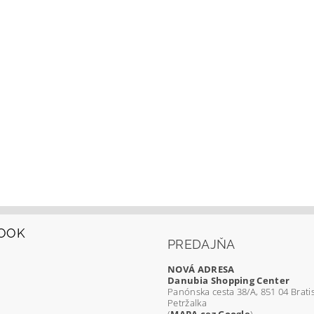
OOK
PREDAJŇA
NOVÁ ADRESA
Danubia Shopping Center
Panónska cesta 38/A, 851 04 Bratis
Petržalka
(
MAPA cez Google
)