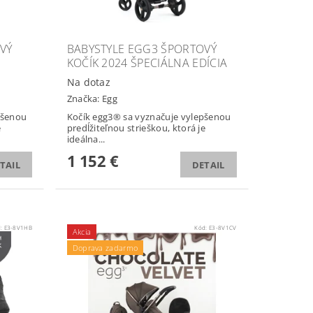
VÝ
BABYSTYLE EGG3 ŠPORTOVÝ
KOČÍK 2024 ŠPECIÁLNA EDÍCIA
Na dotaz
Značka:
Egg
pšenou
Kočík egg3® sa vyznačuje vylepšenou
e
predĺžiteľnou strieškou, ktorá je
ideálna...
1 152 €
TAIL
DETAIL
d:
E3-8V1HB
Kód:
E3-8V1CV
Akcia
Doprava zadarmo