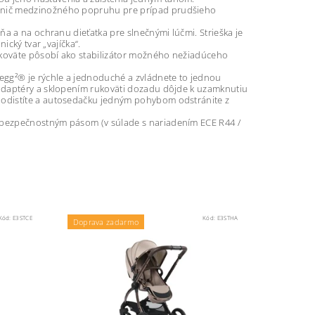
ránič medzinožného popruhu pre prípad prudšieho
a a na ochranu dieťatka pre slnečnými lúčmi. Strieška je
ický tvar „vajíčka“.
rukoväte pôsobí ako stabilizátor možného nežiadúceho
egg²® je rýchle a jednoduché a zvládnete to jednou
adaptéry a sklopením rukoväti dozadu dôjde k uzamknutiu
 odistíte a autosedačku jedným pohybom odstránite z
 bezpečnostným pásom (v súlade s nariadením ECE R44 /
Kód:
E3STCE
Kód:
E3STHA
Doprava zadarmo