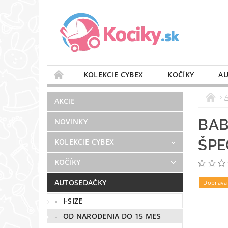
KOLEKCIE CYBEX
KOČÍKY
AU
STAROSTLIVOSŤ O VZDUCH
VÝBAVA DO 
AKCIE
BLOG
PREDAJŇA
KONTAKT
BAB
NOVINKY
ŠPE
KOLEKCIE CYBEX
KOČÍKY
AUTOSEDAČKY
Doprava
I-SIZE
OD NARODENIA DO 15 MES