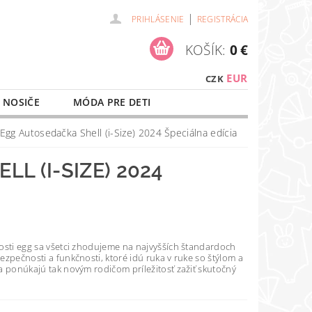
|
PRIHLÁSENIE
REGISTRÁCIA
KOŠÍK:
0 €
EUR
CZK
 NOSIČE
MÓDA PRE DETI
NAŠE SLUŽBY
O NÁKUPE
Egg Autosedačka Shell (i-Size) 2024 Špeciálna edícia
L (I-SIZE) 2024
osti egg sa všetci zhodujeme na najvyšších štandardoch
zpečnosti a funkčnosti, ktoré idú ruka v ruke so štýlom a
a ponúkajú tak novým rodičom príležitosť zažiť skutočný