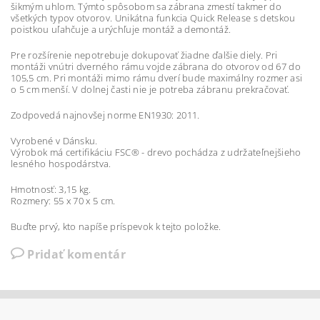
šikmým uhlom. Týmto spôsobom sa zábrana zmestí takmer do
všetkých typov otvorov. Unikátna funkcia Quick Release s detskou
poistkou uľahčuje a urýchľuje montáž a demontáž.
Pre rozšírenie nepotrebuje dokupovať žiadne ďalšie diely. Pri
montáži vnútri dverného rámu vojde zábrana do otvorov od 67 do
105,5 cm. Pri montáži mimo rámu dverí bude maximálny rozmer asi
o 5 cm menší. V dolnej časti nie je potreba zábranu prekračovať.
Zodpovedá najnovšej norme EN1930: 2011.
Vyrobené v Dánsku.
Výrobok má certifikáciu FSC® - drevo pochádza z udržateľnejšieho
lesného hospodárstva.
Hmotnosť: 3,15 kg.
Rozmery: 55 x 70 x 5 cm.
Buďte prvý, kto napíše príspevok k tejto položke.
Pridať komentár