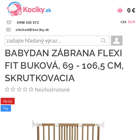
0 €
EUR
CZK
0948 535 672
obchod@kociky.sk
BABYDAN ZÁBRANA FLEXI
FIT BUKOVÁ, 69 - 106,5 CM,
SKRUTKOVACIA
Neohodnotené
Akcia
Tip