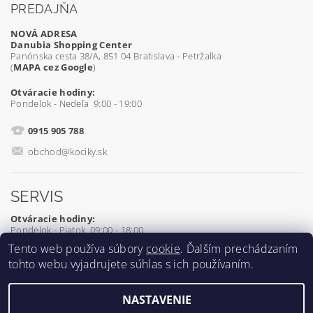
PREDAJŇA
NOVÁ ADRESA
Danubia Shopping Center
Panónska cesta 38/A, 851 04 Bratislava - Petržalka
(
MAPA cez Google
)
Otváracie hodiny:
Pondelok - Nedeľa 9:00 - 19:00
0915 905 788
obchod@kociky.sk
SERVIS
Otváracie hodiny:
Pondelok - Piatok 09:00 - 18:00
Tento web používa súbory
cookie
. Ďalším prechádzaním
0905 539 927
tohto webu vyjadrujete súhlas s ich používaním.
servis@kociky.sk
NASTAVENIE