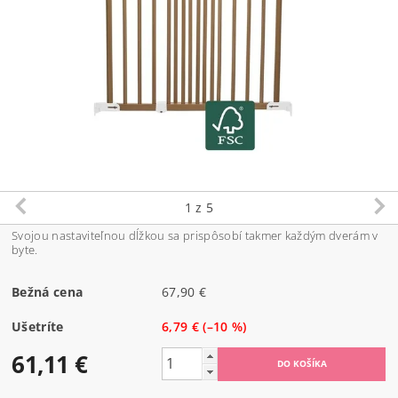
1
z 5
Svojou nastaviteľnou dĺžkou sa prispôsobí takmer každým dverám v
byte.
Bežná cena
67,90 €
Ušetríte
6,79 €
(–10 %)
61,11 €