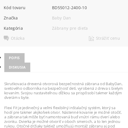
Kód tovaru
BD55012-2400-10
Značka
Baby Dan
Kategória
Zábrany pre dieťa
Otázka
Strážiť cenu
POPIS
DISKUSIA
Skrutkovacia drevená otvorová bezpečnostná zábrana od BabyDan,
svetového odborníka na bezpečnosť detí, vyrobená z dreva s bielym
kovaním. Svojou nastaviteľnou dĺžkou sa prispôsobí takmer každým
dverám v byte.
Flexi Fit je jedinečný a veľmi flexibilný inštalačný systém, ktorý sa
hodí pre takmer akýkoľvek otvor. Nástenné kovanie je možné otočiť,
a zábrana tak môže byť namontovaná buď vnútri rámu dverí alebo
zvonku. Dvierka je možné otvoriť v oboch smeroch, a to len jednou
rukou. Otočné držiaky taktiež umožňujú montáž zábrany aj pod