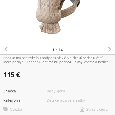
1
z 14
Nosítko má nastaviteľnú podporu hlavičky a širokú sedaciu časť,
ktoré poskytujú bábätku optimálnu podporu hlavy, chrbta a bedier.
115 €
Značka
BabyBjorn
Kategória
Detské nosiče a šatky
Otázka
Strážiť cenu