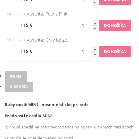
Varianta: Pearly Pink
60-021001E1
115 €
Varianta: Grey beige
60-021002E1
115 €
POPIS
DISKUSIA
Baby nosič MINI - nosenie blízko pri srdci
Prednosti nosidla MINI:
vyvinuté špeciálne pre novorodenca na nosenie v prvých mesiacoch
- umožňuje nosenie vysoko pri srdci