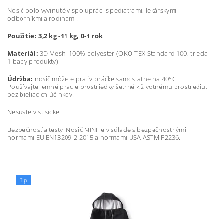
Nosič bolo vyvinuté v spolupráci s pediatrami, lekárskymi
odborníkmi a rodinami.
Použitie: 3,2 kg -11 kg, 0-1 rok
Materiál:
3D Mesh, 100% polyester (OKO-TEX Standard 100, trieda
1 baby produkty)
Údržba:
nosič môžete prať v práčke samostatne na 40°C
Používajte jemné pracie prostriedky šetrné k životnému prostrediu,
bez bieliacich účinkov.
Nesušte v sušičke.
Bezpečnosť a testy: Nosič MINI je v súlade s bezpečnostnými
normami EU EN13209-2:2015 a normami USA ASTM F2236.
Tip