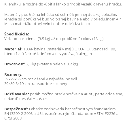
K lehátku je možné dokúpiť a ľahko prirobiť veselú drevenú hračku.
Materiály použité na lehátku sú šetrné k jemnej detskej pokožke,
lehátka sú ponúkané buď vo tkanej bavlne alebo v priedušnom Air
Mesh materiálu, ktorý veľmi dobre odvádza teplo.
Špecifikácia:
Vek: od narodenia (3,5 kg) až do približne 2 rokov (13 kg)
Materiál:
100% bavlna (materiály majú OKO-TEX Standard 100,
trieda 1, sú šetrné k deťom a nevyvolávajú alergie)
Hmotnosť:
2,3 kg (vrátane balenia 3,2 kg)
Rozmery:
39x79x56 cm rozložené v najvyššej pozícii
39x89,5x10 cm transportné rozmery
Udržiavanie:
poťah možno prať v práčke na 40 st., perte oddelene,
nebieliť, nesušiť v sušičke
Bezpečnosť:
Lehátko zodpovedá bezpečnostným štandardom
EN13209-2-2005 a US bezpečnostným štandardom ASTM F2236 a
CPSI 2008.