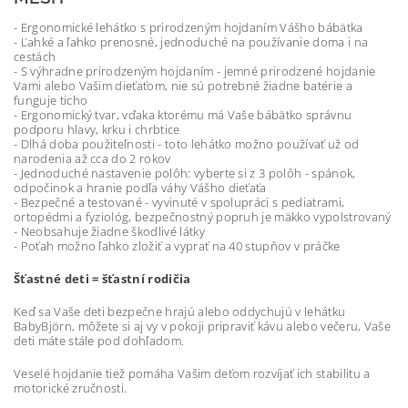
- Ergonomické lehátko s prirodzeným hojdaním Vášho bábätka
- Ľahké a ľahko prenosné, jednoduché na používanie doma i na
cestách
- S výhradne prirodzeným hojdaním - jemné prirodzené hojdanie
Vami alebo Vašim dieťaťom, nie sú potrebné žiadne batérie a
funguje ticho
- Ergonomický tvar, vďaka ktorému má Vaše bábätko správnu
podporu hlavy, krku i chrbtice
- Dlhá doba použiteľnosti - toto lehátko možno používať už od
narodenia až cca do 2 rokov
- Jednoduché nastavenie polôh: vyberte si z 3 polôh - spánok,
odpočinok a hranie podľa váhy Vášho dieťaťa
- Bezpečné a testované - vyvinuté v spolupráci s pediatrami,
ortopédmi a fyziológ, bezpečnostný popruh je mäkko vypolstrovaný
- Neobsahuje žiadne škodlivé látky
- Poťah možno ľahko zložiť a vyprať na 40 stupňov v práčke
Šťastné deti = šťastní rodičia
Keď sa Vaše deti bezpečne hrajú alebo oddychujú v lehátku
BabyBjörn, môžete si aj vy v pokoji pripraviť kávu alebo večeru, Vaše
deti máte stále pod dohľadom.
Veselé hojdanie tiež pomáha Vašim deťom rozvíjať ich stabilitu a
motorické zručnosti.