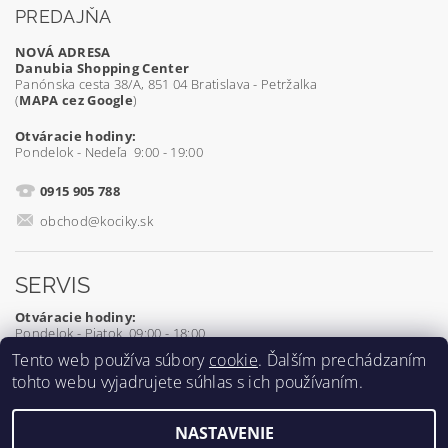
PREDAJŇA
NOVÁ ADRESA
Danubia Shopping Center
Panónska cesta 38/A, 851 04 Bratislava - Petržalka
(
MAPA cez Google
)
Otváracie hodiny:
Pondelok - Nedeľa 9:00 - 19:00
0915 905 788
obchod@kociky.sk
SERVIS
Otváracie hodiny:
Pondelok - Piatok 09:00 - 18:00
Tento web používa súbory
cookie
. Ďalším prechádzaním
0905 539 927
tohto webu vyjadrujete súhlas s ich používaním.
servis@kociky.sk
NASTAVENIE