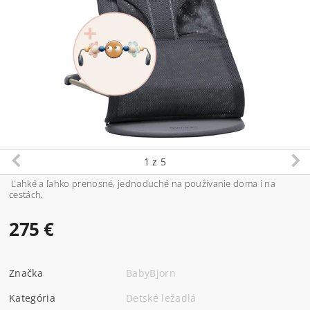
1
z 5
Ľahké a ľahko prenosné, jednoduché na používanie doma i na
cestách.
275 €
Značka
BabyBjorn
Kategória
Detské ležadlá