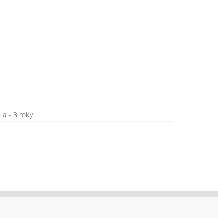
a - 3 roky
g