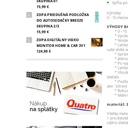
SKUPINA 0+
Spĺňa po
15,99 €
Výrobky
ZOPA PRIEDUŠNÁ PODLOŽKA
0 - 15 mesi
DO AUTOSEDAČKY BREEZE
SKUPINA 2/3
VÝHODY BA
* 0 - 15 me
15,99 €
* Vynikajúc
ZOPA DIGITÁLNY VIDEO
* Noste s
* Ľahko sa 
MONITOR HOME & CAR 3V1
vaše dieťa 
124,90 €
* Správna 
* Jednodu
* Po vypra
* Ľahko sp
* Vhodný o
dieťaťu
* Podľa Med
ako "zdravý
* Robustný
* Máte vo
materiál: 
Všetky mate
1 pre detsk
vášho dieťa