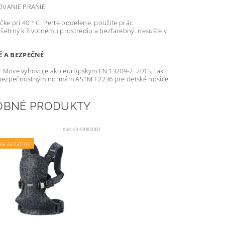
VANIE PRANIE
čke pri 40 ° C. Perte oddelene. použite prác
 šetrný k životnému prostrediu a bezfarebný. nesušte v
 A BEZPEČNÉ
r Move vyhovuje ako európskym EN 13209-2: 2015, tak
bezpečnostným normám ASTM F2236 pre detské nosiče.
OBNÉ PRODUKTY
Kód:
60-098008E1
va zadarmo