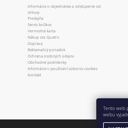
Informácie o objednávke a odstúpenie od
zmluvy
Predajňa
Servis kočíkov
Vernostná karta
Nákup cez Quatro
Doprava
Reklamačný poriadok
Ochrana osobných údajov
Obchodné podmienky
Informácie o používaní súborov cookies
Kontakt
Tento web 
webu vyjadr