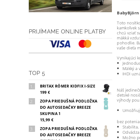
BabyBjörn
Toto nosítko
kamkoľvek s
PRIJÍMAME ONLINE PLATBY
chcú
vziať 
mäkká vzduš
pohodlie.
B
vaše dieťa 
Vynikajúci
Jednoduc
Mäkký a v
TOP 5
IHDI uzn
BRITAX RÖMER KIDFIX I-SIZE
Náš jedineč
199 €
detské nosič
výhody použ
ZOPA PRIEDUŠNÁ PODLOŽKA
DO AUTOSEDAČKY BREEZE
Umožňuje
SKUPINA 1
15,99 €
bez potenia
Stabilita
ZOPA PRIEDUŠNÁ PODLOŽKA
Odvádza 
DO AUTOSEDAČKY BREEZE
Možno pr