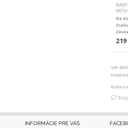
BABY
MES
Na do
Značk
Záruka
219
Vek dieť
Hmotnosť
Buďte prv
Pri
INFORMÁCIE PRE VÁS
FACEB