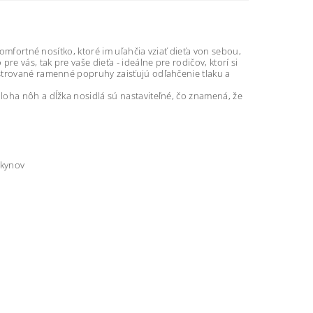
omfortné nosítko, ktoré im uľahčia
vziať dieťa von sebou,
o pre
vás, tak pre vaše dieťa - ideálne pre rodičov, ktorí si
strované ramenné popruhy zaisťujú odľahčenie tlaku a
loha nôh a dĺžka nosidlá sú nastaviteľné, čo znamená, že
okynov