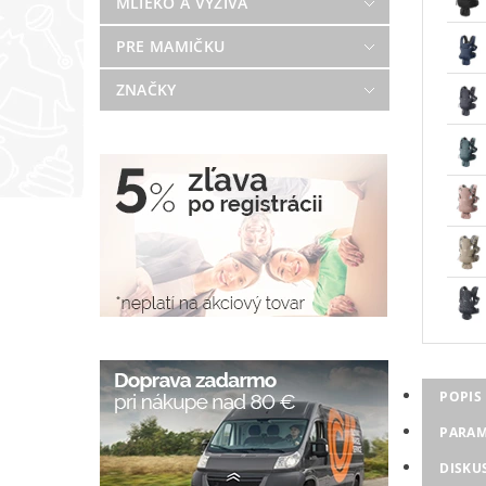
MLIEKO A VÝŽIVA
PRE MAMIČKU
ZNAČKY
POPIS
PARAM
DISKU