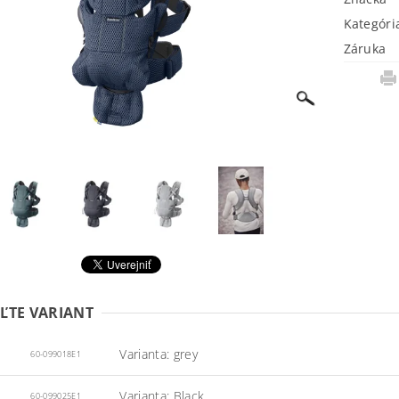
Kategóri
Záruka
ĽTE VARIANT
Varianta: grey
60-099018E1
Varianta: Black
60-099025E1