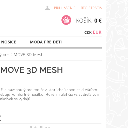
|
PRIHLÁSENIE
REGISTRÁCIA
KOŠÍK:
0 €
EUR
CZK
 NOSIČE
MÓDA PRE DETI
NAŠE SLUŽBY
O NÁKUPE
ký nosič MOVE 3D Mesh
 MOVE 3D MESH
č je navrhnutý pre rodičov, ktorí chcú chodiť s
dieťaťom
rebujú komfortné nosítko, ktoré im uľahčia
vziať dieťa von
mkoľvek sa vydajú.
€
BabyBjorn