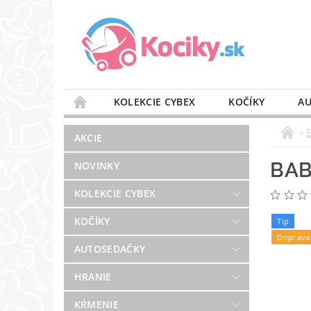
KOLEKCIE CYBEX
KOČÍKY
AU
STAROSTLIVOSŤ O VZDUCH
VÝBAVA DO 
AKCIE
BLOG
PREDAJŇA
KONTAKT
BAB
NOVINKY
KOLEKCIE CYBEX
KOČÍKY
Tip
Doprava
AUTOSEDAČKY
HRANIE
KŔMENIE