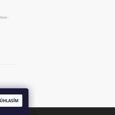
lava -
SÚHLASÍM