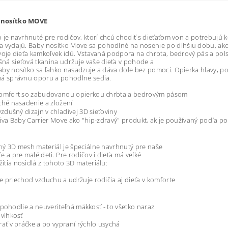
 nosítko MOVE
 je navrhnuté pre rodičov, ktorí chcú chodiť s
dieťaťom von a potrebujú k
a vydajú.
Baby nosítko Move sa pohodlné na nosenie po dlhšiu dobu, ak
svoje dieťa kamkoľvek idú. Vstavaná podpora na chrbta, bedrový
pás a pol
ná sieťová tkanina udržuje vaše dieťa v pohode a
aby nosítko sa ľahko nasadzuje a dáva dole bez pomoci. Opierka hlavy,
po
má správnu oporu a pohodlne sedia.
 komfort so zabudovanou opierkou chrbta a bedrovým pásom
hé nasadenie a zložení
zdušný dizajn v chladivej 3D sieťoviny
áva Baby Carrier Move ako "hip-zdravý" produkt,
ak je používaný podľa p
ný 3D mesh materiál je špeciálne navrhnutý pre naše
e a pre malé deti. Pre rodičov i dieťa má veľké
itia nosidlá z tohoto 3D materiálu:
 priechod vzduchu a udržuje rodičia aj dieťa v komforte
, pohodlie a neuveriteľná mäkkosť - to všetko naraz
vlhkosť
ať v práčke a po vypraní rýchlo usychá