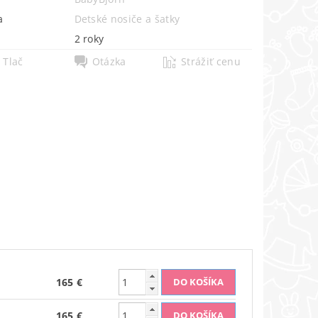
a
Detské nosiče a šatky
2 roky
Tlač
Otázka
Strážiť cenu
165 €
165 €