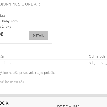
BJORN NOSIČ ONE AIR
H
taz
a:
BabyBjorn
: 2 roky
 €
DETAIL
aťa
Od narodeni
 dieťaťa
3 kg - 15 k
ý, kto napíše príspevok k tejto položke.
dať komentár
OOK
PREDAJŇA