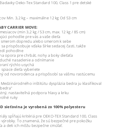
žiadavky Oeko-Tex Standard 100, Class 1 pre detské
acov Min. 3,2 kg – maximálne 12 kg Od 53 cm
BY CARRIER MOVE:
siacov (min 3,2 kg / 53 cm, max. 12 kg / 85 cm)
i pohodlie pre vás a vaše dieťa
merom dopredu alebo smerom k sebe
prispôsobuje vďaka šírke sedacej časti, takže
sedí pohodlne
opora pre chrbát, nohy a boky dieťaťa
ché nasadenie a odnímanie
ní rýchlo usychá
iace dieťa vyberiete
d novorodenca a prispôsobí sa vášmu rastúcemu
zinárodného inštitútu dysplázia bedra ju klasifikoval
 bedra"
, nastaviteľná podpora hlavy a krku
ľné ruky
3D sieťovina je vyrobená zo 100% polyesteru
riály spĺňajú kritériá pre OEKO-TEX Standard 100, Class
é výrobky. To znamená, že sú bezpečné pre pokožku
ťa a deti ich môžu bezpečne cmúľať.