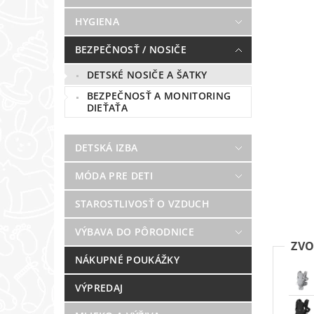
HYGIENA
BEZPEČNOSŤ / NOSIČE
DETSKÉ NOSIČE A ŠATKY
BEZPEČNOSŤ A MONITORING
DIEŤAŤA
DETSKÁ IZBA
MÓDA PRE DETI
STAROSTLIVOSŤ O VZDUCH
VÝBAVA DO PÔRODNICE
ZVO
NÁKUPNÉ POUKÁŽKY
VÝPREDAJ