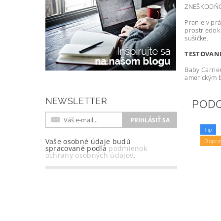
ZNEŠKODŇO
Pranie v prá
prostriedok
sušičke.
TESTOVANÉ
Baby Carrie
americkým 
NEWSLETTER
POD
Tip
Vaše osobné údaje budú
Dopra
spracované podľa
podmienok
ochrany osobných údajov
.