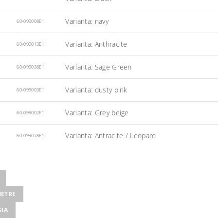
Varianta: navy
60-099008E1
Varianta: Anthracite
60-099013E1
Varianta: Sage Green
60-099038E1
Varianta: dusty pink
60-099003E1
Varianta: Grey beige
60-099002E1
Varianta: Antracite / Leopard
60-099078E1
ETRE
SIA