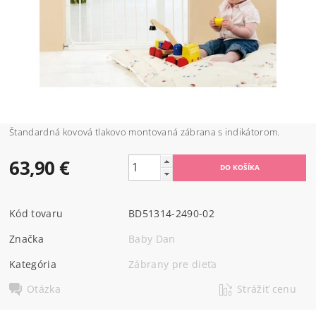
Štandardná
kovová tlakovo montovaná
zábrana
s
indikátorom
.
63,90 €
Kód tovaru
BD51314-2490-02
Značka
Baby Dan
Kategória
Zábrany pre dieťa
Otázka
Strážiť cenu