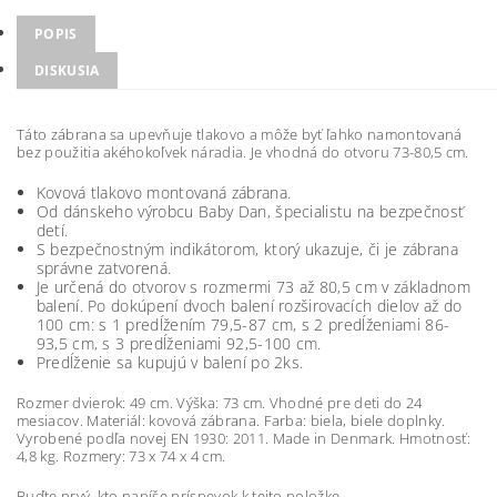
POPIS
DISKUSIA
Táto zábrana sa upevňuje tlakovo a môže byť ľahko namontovaná
bez použitia akéhokoľvek náradia. Je vhodná do otvoru 73-80,5 cm.
Kovová tlakovo
montovaná
zábrana.
Od dánskeho výrobcu Baby Dan, špecialistu na
bezpečnosť
detí
.
S bezpečnostným indikátorom, ktorý ukazuje, či je zábrana
správne
zatvorená
.
Je určená do otvorov s rozmermi 73 až 80,5 cm v základnom
balení
.
Po dokúpení dvoch balení rozširovacích dielov až do
100 cm: s 1 predĺžením
79,5-87 cm,
s 2 predĺženiami 86-
93,5 cm, s 3 predĺženiami 92,5-100 cm.
Predĺženie
sa
kupujú
v balení po 2ks.
Rozmer dvierok: 49 cm. Výška: 73 cm. Vhodné pre deti do 24
mesiacov.
Materiál: kovová zábrana. Farba: biela, biele doplnky.
Vyrobené podľa novej
EN
1930: 2011. Made in Denmark. Hmotnosť:
4,8 kg. Rozmery: 73 x 74 x 4
cm
.
Buďte prvý, kto napíše príspevok k tejto položke.