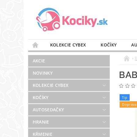
KOLEKCIE CYBEX
KOČÍKY
AU
STAROSTLIVOSŤ O VZDUCH
VÝBAVA DO 
AKCIE
BLOG
PREDAJŇA
KONTAKT
BAB
NOVINKY
KOLEKCIE CYBEX
KOČÍKY
Tip
Doprava
AUTOSEDAČKY
HRANIE
KŔMENIE