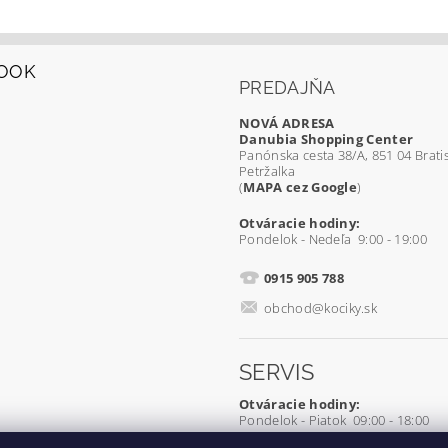
OOK
PREDAJŇA
NOVÁ ADRESA
Danubia Shopping Center
Panónska cesta 38/A, 851 04 Bratis
Petržalka
(
MAPA cez Google
)
Otváracie hodiny:
Pondelok - Nedeľa 9:00 - 19:00
0915 905 788
obchod@kociky.sk
SERVIS
Otváracie hodiny:
Pondelok - Piatok 09:00 - 18:00