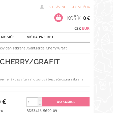
|
PRIHLÁSENIE
REGISTRÁCIA
KOŠÍK:
0 €
EUR
CZK
 NOSIČE
MÓDA PRE DETI
NAŠE SLUŽBY
O NÁKUPE
aby dan zábrana Avantgarde Cherry/Grafit
 CHERRY/GRAFIT
pevnená (bez vŕtania) otvorová bezpečnostná
zábrana
.
 €
ru
BD53416-5690-09