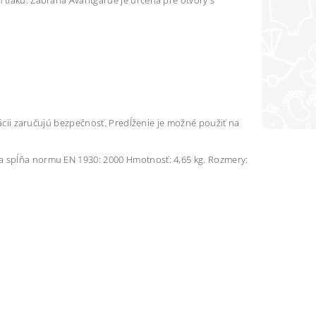
m tlaku. Zábrana Avantgarde je určená pre otvory s
alácii zaručujú bezpečnosť. Predĺženie je možné použiť na
na spĺňa normu EN 1930: 2000 Hmotnosť: 4,65 kg. Rozmery: