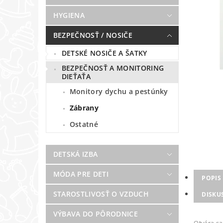
HYGIENA
BEZPEČNOSŤ / NOSIČE
DETSKÉ NOSIČE A ŠATKY
BEZPEČNOSŤ A MONITORING
DIEŤAŤA
Monitory dychu a pestúnky
Zábrany
Ostatné
DETSKÁ IZBA
MÓDA PRE DETI
POPIS
STAROSTLIVOSŤ O VZDUCH
DISKU
VÝBAVA DO PÔRODNICE