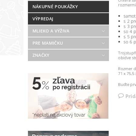
Otvára sa
rozmermi
NÁKUPNÉ POUKÁŽKY
samot
VÝPREDAJ
s 2 p
s 3 p
MLIEKO A VÝŽIVA
so 4 
s 5 p
so 6 
PRE MAMIČKU
Trojstupň
ZNAČKY
obidve st
Rozmer dv
71 x 75,5 
Buďte prv
Pri