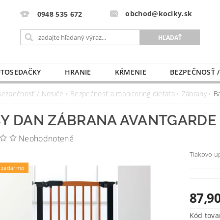
obchod@kociky.sk
0948 535 672
TOSEDAČKY
HRANIE
KŔMENIE
BEZPEČNOSŤ /
PÔRODNICE
MLIEKO A VÝŽIVA
PRE MAMIČKU
Bezpečnosť / Nosiče
Bezpečnosť a monitoring dieťaťa
Zábrany
B
Y DAN ZÁBRANA AVANTGARDE
Neohodnotené
Tlakovo u
 zadarmo
87,90
Kód tova