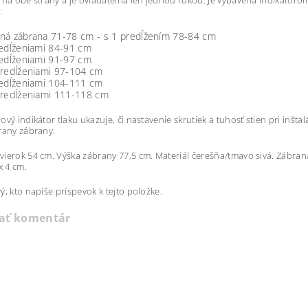
 na obe strany a je ovládateľná len jednou rukou. Je vybavená indikátoro
:
ná zábrana 71-78 cm - s 1 predĺžením 78-84 cm
redĺženiami 84-91 cm
redĺženiami 91-97 cm
predĺženiami 97-104 cm
redĺženiami 104-111 cm
predĺženiami 111-118 cm
ový indikátor tlaku ukazuje, či nastavenie skrutiek a tuhosť stien pri inšt
rany zábrany.
ierok 54 cm. Výška zábrany 77,5 cm. Materiál čerešňa/tmavo sivá. Zábra
x 4 cm.
ý, kto napíše príspevok k tejto položke.
dať komentár