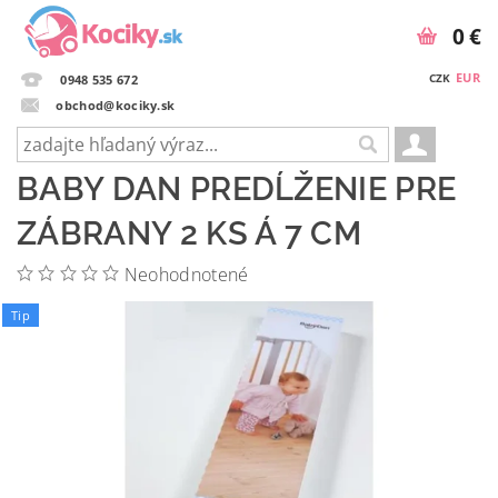
0 €
EUR
CZK
0948 535 672
obchod@kociky.sk
BABY DAN PREDĹŽENIE PRE
ZÁBRANY 2 KS Á 7 CM
Neohodnotené
Tip