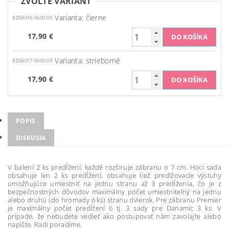
ZVOĽTE VARIANT
Varianta: čierne
BD58016-5600-09
17,90 €
Varianta: strieborné
BD58017-5600-09
17,90 €
POPIS
DISKUSIA
V balení 2 ks predĺžení, každé rozširuje zábranu o 7 cm. Hoci sada
obsahuje len 2 ks predĺžení, obsahuje tiež predlžovacie výstuhy
umožňujúce umiestniť na jednu stranu až 3 predĺženia, čo je z
bezpečnostných dôvodov maximálny počet umiestniteľný na jednu
alebo druhú (do hromady 6 ks) stranu dvierok. Pre zábranu Premier
je maximálny počet predĺžení 6 tj. 3 sady pre Danamic 3 ks. V
prípade, že nebudete vedieť ako postupovať nám zavolajte alebo
napíšte. Radi poradíme.