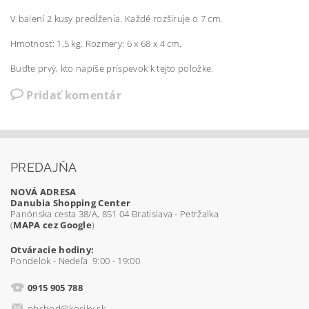
V balení 2 kusy predĺženia. Každé rozširuje o 7 cm.
Hmotnosť: 1,5 kg. Rozmery: 6 x 68 x 4 cm.
Buďte prvý, kto napíše príspevok k tejto položke.
Pridať komentár
PREDAJŇA
NOVÁ ADRESA
Danubia Shopping Center
Panónska cesta 38/A, 851 04 Bratislava - Petržalka
(
MAPA cez Google
)
Otváracie hodiny:
Pondelok - Nedeľa 9:00 - 19:00
0915 905 788
obchod@kociky.sk