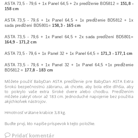
ASTA 73,5 - 79,6 + 1x Panel 64,5 + 2x predĺženie BD5812 =
151,8 -
158 cm
ASTA 73,5 - 79,6 + 1x Panel 64,5 + 1x predĺženie BD5812 + 1x
sada predĺžení BD5801=
158,3 - 165 cm
ASTA 73,5 - 79,6 + 1x Panel 64,5 + 2x sada predĺžení BD5801=
164,9 - 171,2 cm
ASTA 73,5 - 79,6 + 1x Panel 32 + 1x Panel 64,5 =
171,3 - 177,1 cm
ASTA 73,5 - 79,6 + 1x Panel 32 + 1x Panel 64,5 +1x predĺženie
BD5812 =
177,8 - 183 cm
Môžete použiť BabyDan ASTA predĺženie pre BabyDan ASTA Extra
širokú bezpečnostnú zábranu, ak chcete, aby bola ešte dlhšia, aby
to pokrylo vaše extra široké dvere alebo chodbu. Predĺžením
môžete zakryť otvor až 183 cm. Jednoduché napojenie bez použitia
akýchkoľvek nástrojov.
Hmotnosť vrátane krabice 3,8 kg.
Buďte prvý, kto napíše príspevok k tejto položke.
Pridať komentár