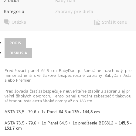
Značka
Baby Dan
Kategória
Zábrany pre dieťa
Otázka
Strážiť cenu
POPIS
DISKUSIA
Predlžovací panel 64,5 cm BabyDan je špeciálne navrhnutý pre
mimoriadne široké tlakové bezpečnostné zábrany BabyDan Asta
alebo Premier.
Predlžovacia časť zabezpečuje neuveriteľne stabilnú zábranu aj pri
veľmi širokých otvoroch. Tento panel umožní zabezpečiť tlakovou
zábranou Asta extra široké otvory až do 183 cm.
ASTA 73,5 - 79,6 + 1x Panel 64,5 =
139 - 144,8 cm
ASTA 73,5 - 79,6 + 1x Panel 64,5 + 1x predĺženie BD5812 =
145,5 -
151,7 cm