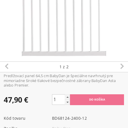
1
z 2
Predlžovací panel 64,5 cm BabyDan je špeciálne navrhnutý pre
mimoriadne široké tlakové bezpečnostné zábrany BabyDan Asta
alebo Premier.
47,90 €
Kód tovaru
BD68124-2400-12