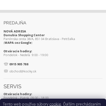
PREDAJŇA
NOVÁ ADRESA
Danubia Shopping Center
Panónska cesta 38/A, 851 04 Bratislava - Petržalka
(
MAPA cez Google
)
Otváracie hodiny:
Pondelok - Nedeľa 9:00 - 19:00
0915 905 788
obchod@kociky.sk
SERVIS
Otváracie hodiny:
Pondelok - Piatok 09:00 - 18:00
Tento web používa súbory
cookie
. Ďalším prechádzaním