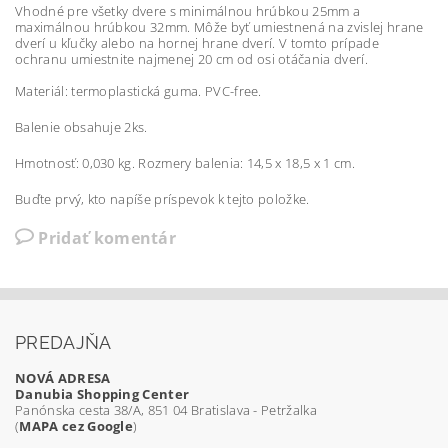
Vhodné pre všetky dvere s minimálnou hrúbkou 25mm a
maximálnou hrúbkou 32mm. Môže byť umiestnená na zvislej hrane
dverí u kľučky alebo na hornej hrane dverí. V
tomto
prípade
ochranu
umiestnite
najmenej
20
cm
od osi
otáčania
dverí
.
Materiál: termoplastická guma. PVC-free.
Balenie obsahuje 2ks.
Hmotnosť: 0,030 kg. Rozmery balenia: 14,5 x 18,5 x 1 cm.
Buďte prvý, kto napíše príspevok k tejto položke.
Pridať komentár
PREDAJŇA
NOVÁ ADRESA
Danubia Shopping Center
Panónska cesta 38/A, 851 04 Bratislava - Petržalka
(
MAPA cez Google
)