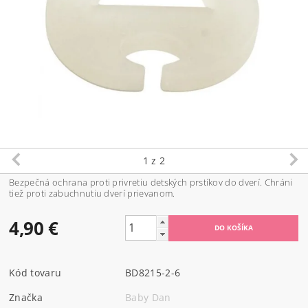
1
z 2
Bezpečná ochrana
proti privretiu
detských prstíkov do dverí. Chráni
tiež proti zabuchnutiu
dverí
prievanom
.
4,90 €
Kód tovaru
BD8215-2-6
Značka
Baby Dan