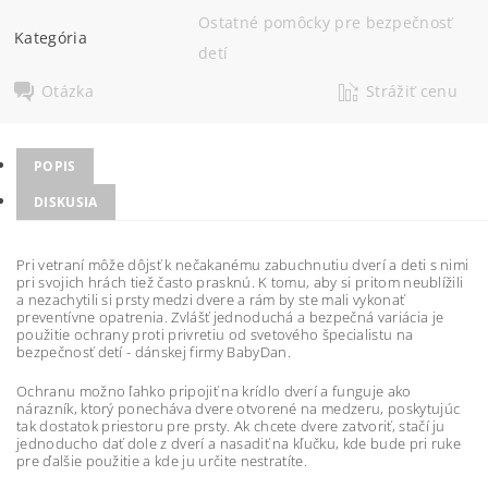
Ostatné pomôcky pre bezpečnosť
Kategória
detí
Otázka
Strážiť cenu
POPIS
DISKUSIA
Pri vetraní môže dôjsť k nečakanému zabuchnutiu dverí a deti s nimi
pri svojich hrách tiež často
prasknú
. K tomu, aby si pritom neublížili
a nezachytili si prsty medzi
dvere
a
rám
by ste mali vykonať
preventívne opatrenia. Zvlášť jednoduchá a bezpečná
variácia je
použitie
ochrany
proti privretiu
od svetového
špecialistu na
bezpečnosť detí - dánskej firmy
BabyDan
.
Ochranu
možno ľahko
pripojiť
na
krídlo
dverí
a
funguje ako
nárazník, ktorý ponecháva
dvere otvorené
na medzeru
,
poskytujúc
tak
dostatok
priestoru
pre prsty. Ak chcete dvere zatvoriť, stačí ju
jednoducho dať dole z dverí a
nasadiť
na kľučku, kde bude pri ruke
pre ďalšie použitie a kde ju určite nestratíte.