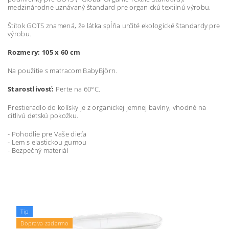
medzinárodne uznávaný štandard pre organickú textilnú výrobu.
Štítok GOTS znamená, že látka spĺňa určité ekologické štandardy pre
výrobu.
Rozmery: 105 x 60 cm
Na použitie s matracom BabyBjörn.
Starostlivosť:
Perte na 60°C.
Prestieradlo do kolísky je z organickej jemnej bavlny, vhodné na
citlivú detskú pokožku.
- Pohodlie pre Vaše dieťa
- Lem s elastickou gumou
- Bezpečný materiál
Tip
Doprava zadarmo