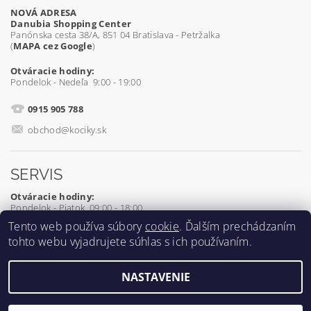
NOVÁ ADRESA
Danubia Shopping Center
Panónska cesta 38/A, 851 04 Bratislava - Petržalka
(
MAPA cez Google
)
Otváracie hodiny:
Pondelok - Nedeľa 9:00 - 19:00
0915 905 788
obchod@kociky.sk
SERVIS
Otváracie hodiny:
Pondelok - Piatok 09:00 - 18:00
Tento web používa súbory
cookie
. Ďalším prechádzaním
0905 539 927
tohto webu vyjadrujete súhlas s ich používaním.
servis@kociky.sk
NASTAVENIE
2026 ©
Kociky.sk
, všetky práva vyhradené