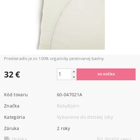
Prestieradlo je zo 100% organicky pestovanej bavlny.
32 €
Kód tovaru
60-047021A
Značka
BabyBjorn
Kategória
Vybavenie do detskej izby
Záruka
2 roky
Otázka
Strážiť cenu