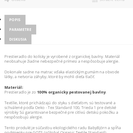
POPIS
PARAMETRE
DISKUSIA
Prestieradlo do kolísky je vyrobené z organickej bavlny. Materiál
neobsahuje žiadne nebezpečné prímesi a nespôsobuje alergie.
Dokonale sadne na matrac vďaka elastickým gumám na obvode
látky, a netvoria záhyby, ktoré by mohli dieťa tlačiť.
Materiál:
Prestieradlo je zo
100% organicky pestovanej bavlny
.
Textílie, ktoré prichádzajú do styku s dieťaťom, sú testované a
schválené podľa Oeko - Tex Standard 100, Trieda 1 pre detské
výrobky Sú garantovane bezpečné pre citlivú detskú pokožku a
nespôsobujú alergie.
Tento produkt je súčasťou ekologického radu BabyBjörn a spĺňa
podmienky pre GOTS (=Global Organic Textile Standard),