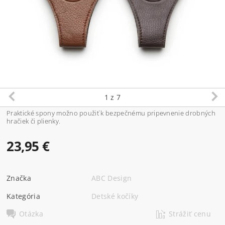
1
z 7
Praktické spony možno použiť k bezpečnému pripevnenie drobných
hračiek či plienky.
23,95 €
Značka
ABC Design
Kategória
Detské kočíky
Otázka
Strážiť cenu