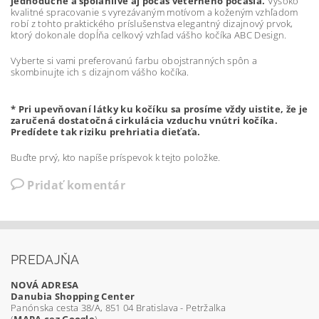
jednoduché a spoľahlivé aj počas veterného počasia.
Vysoko
kvalitné spracovanie s vyrezávaným motívom a koženým vzhľadom
robí z tohto praktického príslušenstva elegantný dizajnový prvok,
ktorý dokonale dopĺňa celkový vzhľad vášho kočíka ABC Design.
Vyberte si vami preferovanú farbu obojstranných spôn a
skombinujte ich s dizajnom vášho kočíka.
* Pri upevňovaní látky ku kočíku sa prosíme vždy uistite, že je
zaručená dostatočná cirkulácia vzduchu vnútri kočíka.
Predídete tak riziku prehriatia dieťaťa.
Buďte prvý, kto napíše príspevok k tejto položke.
Pridať komentár
PREDAJŇA
NOVÁ ADRESA
Danubia Shopping Center
Panónska cesta 38/A, 851 04 Bratislava - Petržalka