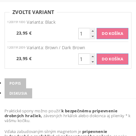
ZVOĽTE VARIANT
Varianta: Black
12001911000
23,95 €
Varianta: Brown / Dark Brown
12001912009
23,95 €
POPIS
DISKUSIA
Praktické spony možno použiť
k bezpečnému pripevnenie
drobných hračiek,
závesných hrkálok alebo dokonca aj plienky * k
vášmu kočíku.
Vďaka zabudovaným silným magnetom je
pripevnenie