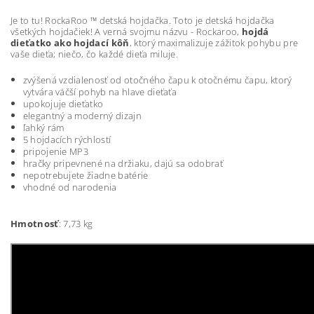
Je to tu! RockaRoo ™ detská hojdačka. Toto je detská hojdačka
všetkých hojdačiek! A verná svojmu názvu - Rockaroo,
hojdá
dieťatko ako hojdací kôň
, ktorý maximalizuje zážitok pohybu pre
vaše dieťa; niečo, čo každé dieťa miluje.
zvýšená vzdialenosť od otočného čapu k otočnému čapu, ktorý
vytvára väčší pohyb na hlave dieťaťa
upokojuje dieťatko
elegantný a moderný dizajn
ľahký rám
5 hojdacích rýchlostí
pripojenie MP3
hračky pripevnené na držiaku, dajú sa odobrať
nepotrebujete žiadne batérie
vhodné od narodenia
Hmotnosť
: 7,73 kg