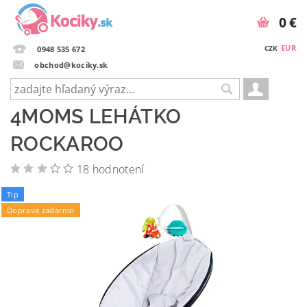
0 €
EUR
CZK
0948 535 672
obchod@kociky.sk
4MOMS LEHÁTKO
ROCKAROO
18 hodnotení
Tip
Doprava zadarmo