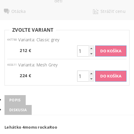
deti
Otázka
Strážiť cenu
ZVOĽTE VARIANT
Varianta: Classic grey
447788
212 €
Varianta: Mesh Grey
465611
224 €
POPIS
DISKUSIA
Lehátko 4moms rockaRoo