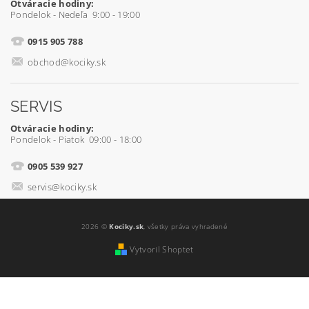
Otváracie hodiny:
Pondelok - Nedeľa 9:00 - 19:00
0915 905 788
obchod@kociky.sk
SERVIS
Otváracie hodiny:
Pondelok - Piatok 09:00 - 18:00
0905 539 927
servis@kociky.sk
2026 ©
Kociky.sk
, všetky práva vyhradené
Vytvoril Shoptet