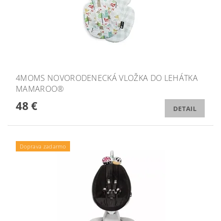
4MOMS NOVORODENECKÁ VLOŽKA DO LEHÁTKA
MAMAROO®
48 €
DETAIL
Doprava zadarmo