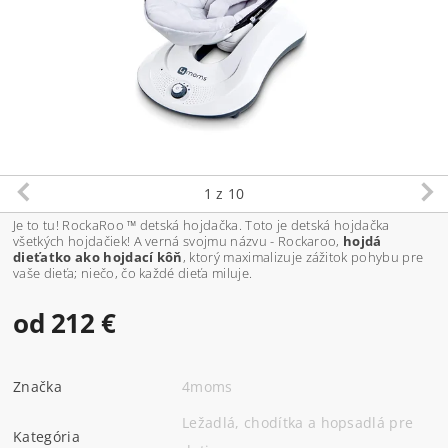
1
z 10
Je to tu! RockaRoo ™ detská hojdačka. Toto je detská hojdačka
všetkých hojdačiek! A verná svojmu názvu - Rockaroo,
hojdá
dieťatko ako hojdací kôň
, ktorý maximalizuje zážitok pohybu pre
vaše dieťa; niečo, čo každé dieťa miluje.
od 212 €
Značka
4moms
Ležadlá, chodítka a hopsadlá pre
Kategória