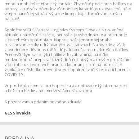
meno a mobilný telefonický kontakt! Zbytočné posielanie balíkov na
adresy, ktoré sú z dôvodov všeobecnej karantény uzatvorené, nám
v tejto náročnej situácii výrazne komplikuje doručovanie iných
balíkov!
Spoločnosť GLS
General Logistics Systems Slovakia s.r.o. vníma
aktuálnu náročnú situáciu, neustále ju vyhodnocuje a pristupuje
k potrebným opatreniam. Napriek našej enormnej snahe
o zachovanie roky udržiavaných kvalitatívnych štandardov, však
z uvedených dôvodov môže dôjsť k omeškaniu niektorých balíkov.
Predovšetkým sa to týka balíkov do zahraničia, nakoľko
medzinárodná preprava každý deň čelí novým a novým prekážkam
v podobe uzatvorených hraníc a kolónam, ktoré na hraniciach
vznikajú v dôsledku preventívnych opatrení voči šíreniu ochorenia
COVID-19.
Vopred ďakujeme za pochopenie a akceptovanie týchto opatrení
a tiež za ich zdielanie medzi Vašimi zákazníkmi.
S pozdravom a prianím pevného zdravia
GLS Slovakia
PREDAJŇA