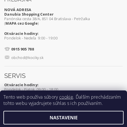
NOVÁ ADRESA
Danubia Shopping Center
Panónska cesta 38/A, 851 04 Bratislava - Petržalka
(
MAPA cez Google
)
Otváracie hodiny:
Pondelok - Nedeľa 9:00 - 19:00
0915 905 788
obchod@kociky.sk
SERVIS
Otváracie hodiny:
Pondelok - Piatok 09:00 - 18:00
Tento web používa súbory
cookie
. Ďalším prechádzaním
0905 539 927
tohto webu vyjadrujete súhlas s ich používaním.
servis@kociky.sk
NASTAVENIE
2026 ©
Kociky.sk
, všetky práva vyhradené