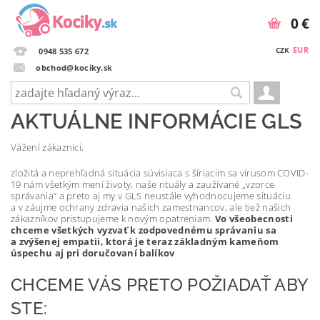
0 €
EUR
CZK
0948 535 672
obchod@kociky.sk
AKTUÁLNE INFORMÁCIE GLS
Vážení zákazníci,
zložitá a neprehľadná situácia súvisiaca s šíriacim sa vírusom COVID-
19 nám všetkým mení životy, naše rituály a zaužívané „vzorce
správania“ a preto aj my v GLS neustále vyhodnocujeme situáciu
a v záujme ochrany zdravia našich zamestnancov, ale tiež našich
zákazníkov pristupujeme k novým opatreniam.
Vo všeobecnosti
chceme všetkých vyzvať k zodpovednému správaniu sa
a zvýšenej empatii, ktorá je teraz základným kameňom
úspechu aj pri doručovaní balíkov
.
CHCEME VÁS PRETO POŽIADAŤ ABY
STE: