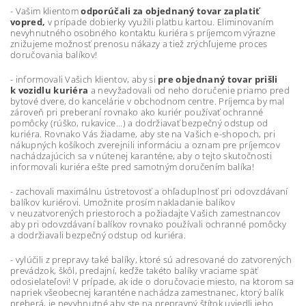
- Vašim klientom
odporúčali za objednaný tovar zaplatiť
vopred,
v prípade dobierky využili platbu kartou. Eliminovaním
nevyhnutného osobného kontaktu kuriéra s príjemcom výrazne
znižujeme možnosť prenosu nákazy a tiež zrýchľujeme proces
doručovania balíkov!
- informovali Vašich klientov, aby si
pre objednaný tovar prišli
k vozidlu kuriéra
a nevyžadovali od neho doručenie priamo pred
bytové dvere, do kancelárie v obchodnom centre. Príjemca by mal
zároveň pri preberaní rovnako ako kuriér používať ochranné
pomôcky (rúško, rukavice...) a dodržiavať bezpečný odstup od
kuriéra. Rovnako Vás žiadame, aby ste na Vašich e-shopoch, pri
nákupných košíkoch zverejnili informáciu a oznam pre príjemcov
nachádzajúcich sa v nútenej karanténe, aby o tejto skutočnosti
informovali kuriéra ešte pred samotným doručením balíka!
- zachovali maximálnu ústretovosť a ohľaduplnosť pri odovzdávaní
balíkov kuriérovi. Umožnite prosím nakladanie balíkov
v neuzatvorených priestoroch a požiadajte Vašich zamestnancov
aby pri odovzdávaní balíkov rovnako používali ochranné pomôcky
a dodržiavali bezpečný odstup od kuriéra.
- vylúčili z prepravy také balíky, ktoré sú adresované do zatvorených
prevádzok, škôl, predajní, keďže takéto balíky vraciame späť
odosielateľovi! V prípade, ak ide o doručovacie miesto, na ktorom sa
napriek všeobecnej karanténe nachádza zamestnanec, ktorý balík
preberá, je nevyhnutné aby ste na prepravný štítok uviedli jeho