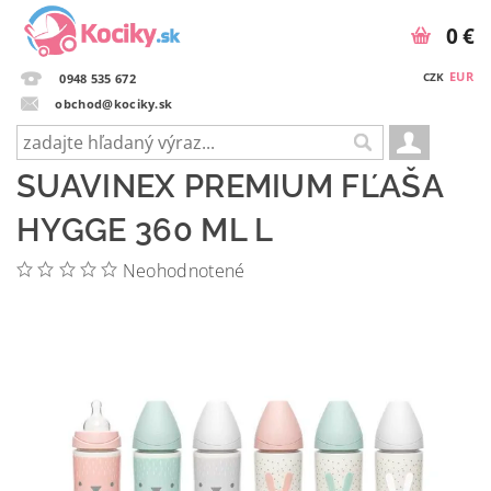
0 €
EUR
CZK
0948 535 672
obchod@kociky.sk
SUAVINEX PREMIUM FĽAŠA
HYGGE 360 ML L
Neohodnotené