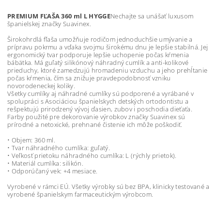
PREMIUM FĽAŠA 360 ml L HYGGE
Nechajte sa unášať luxusom
španielskej značky Suavinex.
Širokohrdlá fľaša umožňuje rodičom jednoduchšie umývanie a
prípravu pokrmu a vďaka svojmu širokému dnu je lepšie stabilná. Jej
ergonomický tvar podporuje lepšie uchopenie počas kŕmenia
bábätka. Má guľatý silikónový náhradný cumlík a anti-kolikové
prieduchy, ktoré zamedzujú hromadeniu vzduchu a jeho prehĺtanie
počas kŕmenia, čím sa znižuje pravdepodobnosť vzniku
novorodeneckej koliky.
Všetky cumlíky aj náhradné cumlíky sú podporené a vyrábané v
spolupráci s Asociáciou španielskych detských ortodontistu a
rešpektujú prirodzený vývoj ďasien, zubov i poschodia dieťaťa.
Farby použité pre dekorovanie výrobkov značky Suavinex sú
prírodné a netoxické, prehnané čistenie ich môže poškodiť.
• Objem: 360 ml.
• Tvar náhradného cumlíka: guľatý.
• Veľkosť prietoku náhradného cumlíka: L (rýchly prietok).
• Materiál cumlíka: silikón.
• Odporúčaný vek: +4 mesiace.
Vyrobené v rámci EÚ. Všetky výrobky sú bez BPA, klinicky testované a
vyrobené španielskym farmaceutickým výrobcom.