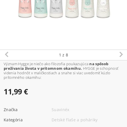
1
z 8
Význam Hygge je niečo ako filozofia poukazujúca
na spôsob
prežívania života v prítomnom okamihu.
HYGGE je schopnosť
videnia hodnôt v maličkostiach a snahe si viac uvedomiť kúzlo
prítomného okamihu:
11,99 €
Značka
Suavinéx
Kategória
Detské flaše a poháriky