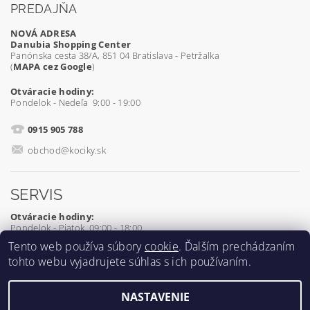
PREDAJŇA
NOVÁ ADRESA
Danubia Shopping Center
Panónska cesta 38/A, 851 04 Bratislava - Petržalka
(
MAPA cez Google
)
Otváracie hodiny:
Pondelok - Nedeľa 9:00 - 19:00
0915 905 788
obchod@kociky.sk
SERVIS
Otváracie hodiny:
Pondelok - Piatok 09:00 - 18:00
Tento web používa súbory
cookie
. Ďalším prechádzaním
0905 539 927
tohto webu vyjadrujete súhlas s ich používaním.
servis@kociky.sk
NASTAVENIE