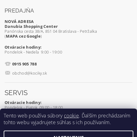
PREDAJŇA
NOVÁ ADRESA
Danubia Shopping Center
Panónska cesta 38/A, 851 04 Bratislava - Petržalka
(
MAPA cez Google
)
Otváracie hodiny:
Pondelok - Nedeľa 9:00 - 19:00
0915 905 788
obchod@kociky.sk
SERVIS
Otváracie hodiny:
Pondelok - Piatok 09:00 - 18:00
Tento web používa súbory
cookie
. Ďalším prechádzaním
0905 539 927
tohto webu vyjadrujete súhlas s ich používaním.
servis@kociky.sk