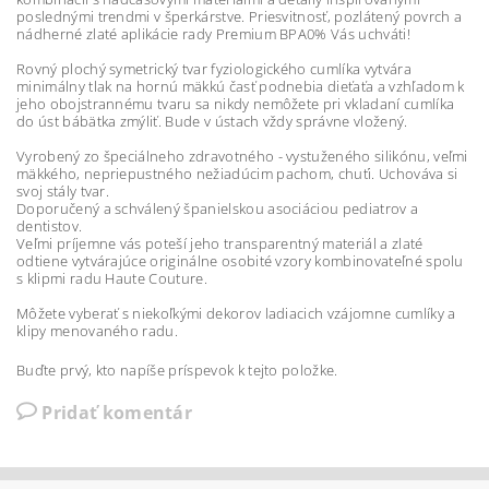
poslednými trendmi v šperkárstve. Priesvitnosť, pozlátený povrch a
nádherné zlaté aplikácie rady Premium BPA0% Vás uchváti!
Rovný plochý symetrický tvar fyziologického cumlíka vytvára
minimálny tlak na hornú mäkkú časť podnebia dieťaťa a vzhľadom k
jeho obojstrannému tvaru sa nikdy nemôžete pri vkladaní cumlíka
do úst bábätka zmýliť. Bude v ústach vždy správne vložený.
Vyrobený zo špeciálneho zdravotného - vystuženého silikónu, veľmi
mäkkého, nepriepustného nežiadúcim pachom, chuťi. Uchováva si
svoj stály tvar.
Doporučený a schválený španielskou asociáciou pediatrov a
dentistov.
Veľmi príjemne vás poteší jeho transparentný materiál a zlaté
odtiene vytvárajúce originálne osobité vzory kombinovateľné spolu
s klipmi radu Haute Couture.
Môžete vyberať s niekoľkými dekorov ladiacich vzájomne cumlíky a
klipy menovaného radu.
Buďte prvý, kto napíše príspevok k tejto položke.
Pridať komentár