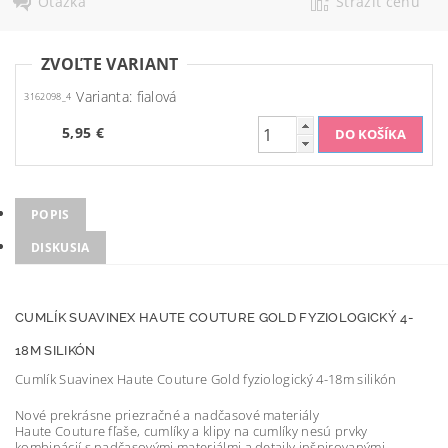
Otázka
Strážiť cenu
ZVOĽTE VARIANT
Varianta: fialová
3162098_4
5,95 €
POPIS
DISKUSIA
CUMLÍK SUAVINEX HAUTE COUTURE GOLD FYZIOLOGICKÝ 4-
18M SILIKÓN
Cumlík Suavinex Haute Couture Gold fyziologický 4-18m silikón
Nové prekrásne priezračné a nadčasové materiály
Haute Couture fľaše, cumlíky a klipy na cumlíky nesú prvky
kombinácií s nadčasovými materiálmi a detaily inšpirovanými