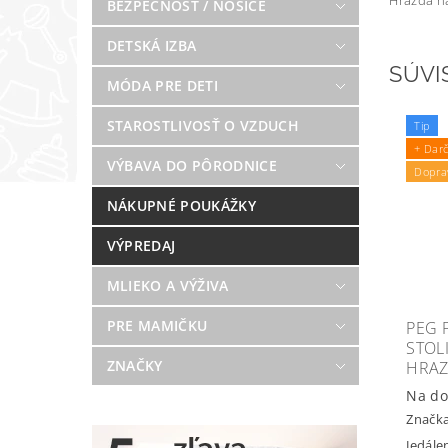
Hrazda na
BEZPEČNOSŤ / NOSIČE
DETSKÁ IZBA
SÚVI
MÓDA PRE DETI
STAROSTLIVOSŤ O VZDUCH
Tip
+ Dar
VÝBAVA DO PÔRODNICE
Dopra
NÁKUPNÉ POUKÁŽKY
VÝPREDAJ
MLIEKO A VÝŽIVA
PRE MAMIČKU
PEG 
STOL
ZNAČKY
HRAZ
Na do
Značk
Jedále