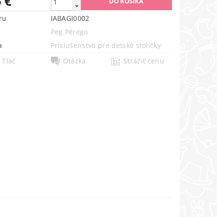
 €
ru
IABAGI0002
Peg Pérego
a
Príslušenstvo pre detské stoličky
Tlač
Otázka
Strážiť cenu