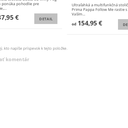
 ponúka pohodlie pre
Ultraľahká a multifunkčná stoli
,...
Prima Pappa Follow Me rastie s
Vaším...
7,95 €
DETAIL
154,95 €
od
DE
ý, kto napíše príspevok k tejto položke.
dať komentár