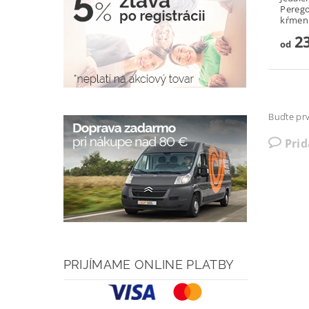
Perego
kŕmenie
23
od
Buďte prv
Pri
PRIJÍMAME ONLINE PLATBY