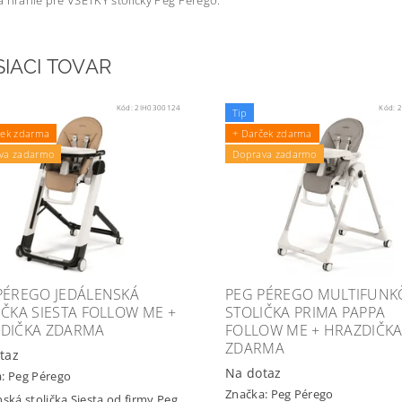
 hranie pre VŠETKY stoličky Peg Pérego.
SIACI TOVAR
Kód:
2IH0300124
Kód:
2
Tip
ček zdarma
+ Darček zdarma
va zadarmo
Doprava zadarmo
PÉREGO JEDÁLENSKÁ
PEG PÉREGO MULTIFUNK
IČKA SIESTA FOLLOW ME +
STOLIČKA PRIMA PAPPA
DIČKA ZDARMA
FOLLOW ME + HRAZDIČK
ZDARMA
taz
Na dotaz
a:
Peg Pérego
Značka:
Peg Pérego
nská stolička Siesta od firmy Peg