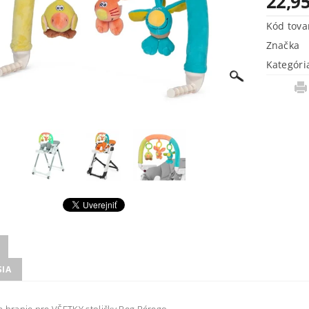
22,95
Kód tova
Značka
Kategóri
SIA