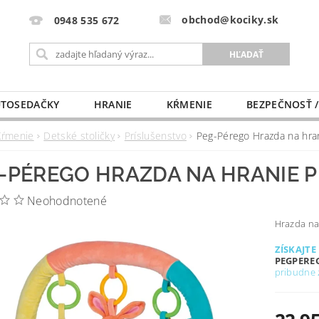
obchod@kociky.sk
0948 535 672
TOSEDAČKY
HRANIE
KŔMENIE
BEZPEČNOSŤ /
PÔRODNICE
MLIEKO A VÝŽIVA
PRE MAMIČKU
Kŕmenie
Detské stoličky
Príslušenstvo
Peg-Pérego Hrazda na hran
-PÉREGO HRAZDA NA HRANIE P
Neohodnotené
Hrazda na
ZÍSKAJTE
PEGPERE
pribudne 