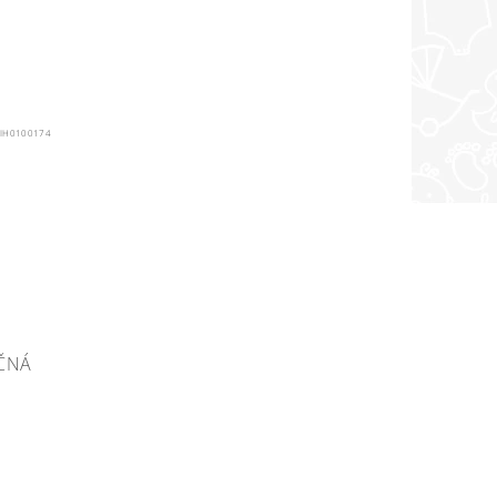
IH0100174
ČNÁ
A