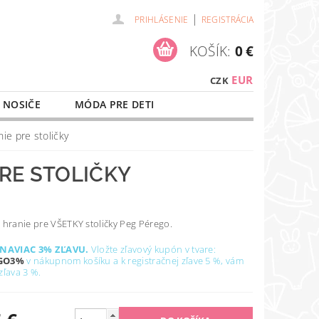
|
PRIHLÁSENIE
REGISTRÁCIA
KOŠÍK:
0 €
EUR
CZK
 NOSIČE
MÓDA PRE DETI
NAŠE SLUŽBY
O NÁKUPE
ie pre stoličky
RE STOLIČKY
 hranie pre VŠETKY stoličky Peg Pérego.
 NAVIAC 3% ZĽAVU.
Vložte zľavový kupón v tvare:
GO3%
v nákupnom košíku a k
registračnej zľave
5 %, vám
zľava 3 %.