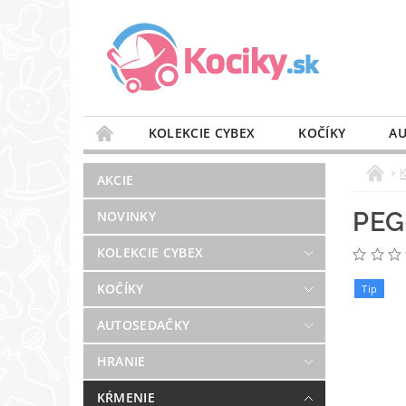
KOLEKCIE CYBEX
KOČÍKY
AU
STAROSTLIVOSŤ O VZDUCH
VÝBAVA DO 
AKCIE
BLOG
PREDAJŇA
KONTAKT
PEG
NOVINKY
KOLEKCIE CYBEX
KOČÍKY
Tip
AUTOSEDAČKY
HRANIE
KŔMENIE