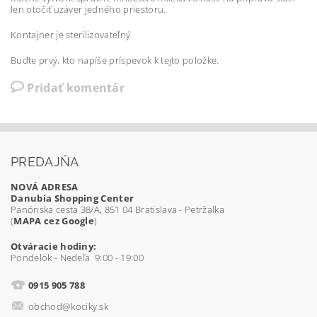
len otočiť uzáver jedného priestoru.
Kontajner je sterilizovateľný
Buďte prvý, kto napíše príspevok k tejto položke.
Pridať komentár
PREDAJŇA
NOVÁ ADRESA
Danubia Shopping Center
Panónska cesta 38/A, 851 04 Bratislava - Petržalka
(
MAPA cez Google
)
Otváracie hodiny:
Pondelok - Nedeľa 9:00 - 19:00
0915 905 788
obchod@kociky.sk