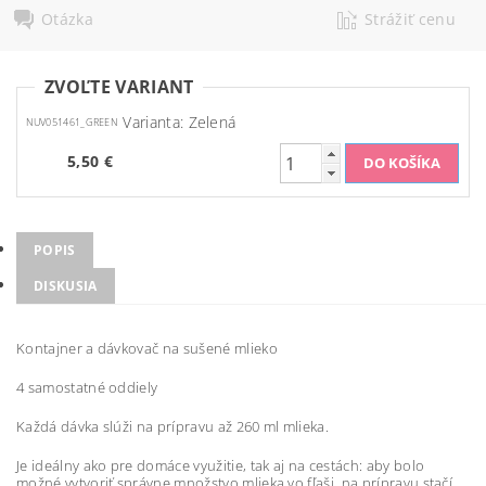
Otázka
Strážiť cenu
ZVOĽTE VARIANT
Varianta: Zelená
NUV051461_GREEN
5,50 €
POPIS
DISKUSIA
Kontajner a dávkovač na sušené mlieko
4 samostatné oddiely
Každá dávka slúži na prípravu až 260 ml mlieka.
Je ideálny ako pre domáce využitie, tak aj na cestách: aby bolo
možné vytvoriť správne množstvo mlieka vo fľaši, na prípravu stačí