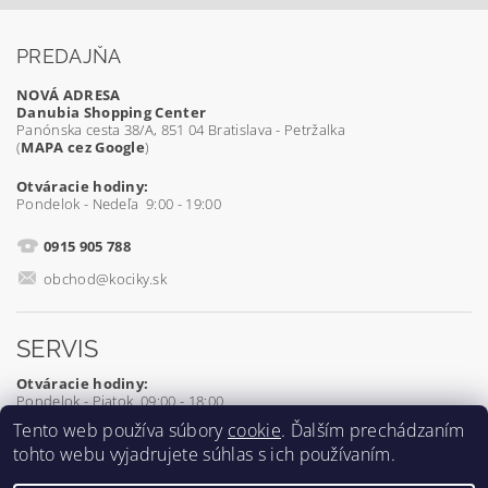
PREDAJŇA
NOVÁ ADRESA
Danubia Shopping Center
Panónska cesta 38/A, 851 04 Bratislava - Petržalka
(
MAPA cez Google
)
Otváracie hodiny:
Pondelok - Nedeľa 9:00 - 19:00
0915 905 788
obchod@kociky.sk
SERVIS
Otváracie hodiny:
Pondelok - Piatok 09:00 - 18:00
Tento web používa súbory
cookie
. Ďalším prechádzaním
0905 539 927
tohto webu vyjadrujete súhlas s ich používaním.
servis@kociky.sk