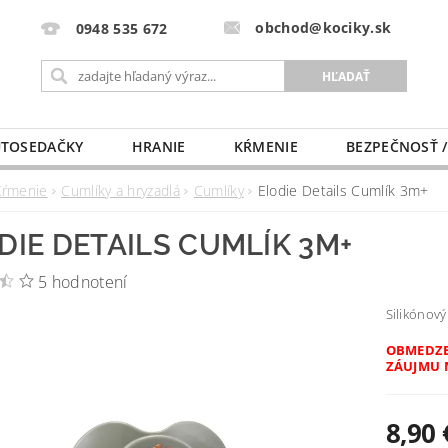
obchod@kociky.sk
0948 535 672
TOSEDAČKY
HRANIE
KŔMENIE
BEZPEČNOSŤ /
PÔRODNICE
MLIEKO A VÝŽIVA
PRE MAMIČKU
Kŕmenie
Cumlíky a hryzadlá
Cumlíky
Elodie Details Cumlík 3m+
DIE DETAILS CUMLÍK 3M+
5 hodnotení
Silikónový
OBMEDZE
ZÁUJMU 
8,90 