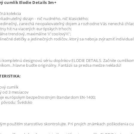
vý cumlík Elodie Details 3m+
čná kolekcia
liadnuteľný dizajn - nič nudného, nič klasického;
jedinečný, zanechá neopakovateľný dojem a rozhodne Vás nenechá chla
tny hit na viacerých európskych trhoch;
lne trendový, maximálne \\"coolový\\";
dinečné detičky a jedinečných rodičov, ktorý sa neboja zvýrazniť individual
si kompletnú designovú sériu doplnkov ELODIE DETAILS. Začnite cumlíkom,
kom...hlavne budte originálny. Fantázii sa predsa medze nekladú!
ERISTIKA:
nový cumlík
 od 3 mesiacov
uje európskym bezpečnostným štandardom EN-1400;
a pôvodu: Švédsko
ým použitím starostlivo skontrolujte. Pri prvých známkach poškodenia cum