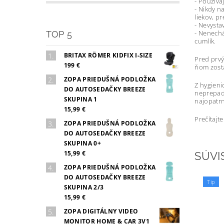
- Používa
- Nikdy n
liekov, p
- Nevysta
- Nenechá
TOP 5
cumlík.
BRITAX RÖMER KIDFIX I-SIZE
Pred prvý
199 €
ňom zosta
ZOPA PRIEDUŠNÁ PODLOŽKA
Z hygieni
DO AUTOSEDAČKY BREEZE
neprepada
SKUPINA 1
najopatrn
15,99 €
Prečítajt
ZOPA PRIEDUŠNÁ PODLOŽKA
DO AUTOSEDAČKY BREEZE
SKUPINA 0+
15,99 €
SÚVI
ZOPA PRIEDUŠNÁ PODLOŽKA
DO AUTOSEDAČKY BREEZE
Tip
SKUPINA 2/3
15,99 €
ZOPA DIGITÁLNY VIDEO
MONITOR HOME & CAR 3V1