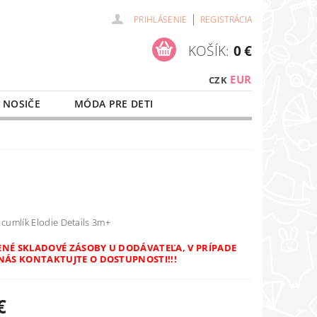
|
PRIHLÁSENIE
REGISTRÁCIA
KOŠÍK:
0 €
EUR
CZK
 NOSIČE
MÓDA PRE DETI
NAŠE SLUŽBY
O NÁKUPE
 cumlík Elodie Details 3m+
NÉ SKLADOVÉ ZÁSOBY U DODÁVATEĽA, V PRÍPADE
NÁS KONTAKTUJTE O DOSTUPNOSTI!!!
€