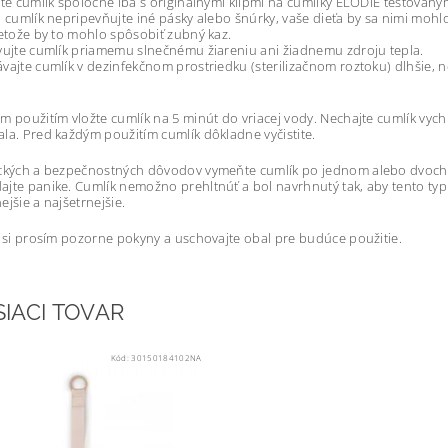
jte cumlík spoločne iba s originálnymi klipmi na cumlíky ELODIE testovan
a cumlík nepripevňujte iné pásky alebo šnúrky, vaše dieťa by sa nimi mohl
retože by to mohlo spôsobiť zubný kaz.
vujte cumlík priamemu slnečnému žiareniu ani žiadnemu zdroju tepla.
vajte cumlík v dezinfekčnom prostriedku (sterilizačnom roztoku) dlhšie,
m použitím vložte cumlík na 5 minút do vriacej vody. Nechajte cumlík vychla
la. Pred každým použitím cumlík dôkladne vyčistite.
ckých a bezpečnostných dôvodov vymeňte cumlík po jednom alebo dvoch m
jte panike. Cumlík nemožno prehltnúť a bol navrhnutý tak, aby tento typ 
ejšie a najšetrnejšie.
e si prosím pozorne pokyny a uschovajte obal pre budúce použitie.
SIACI TOVAR
Kód:
30150184102NA