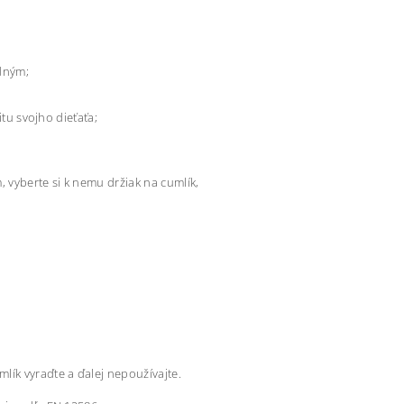
dným;
itu svojho dieťaťa;
 vyberte si k nemu držiak na cumlík,
lík vyraďte a ďalej nepoužívajte.