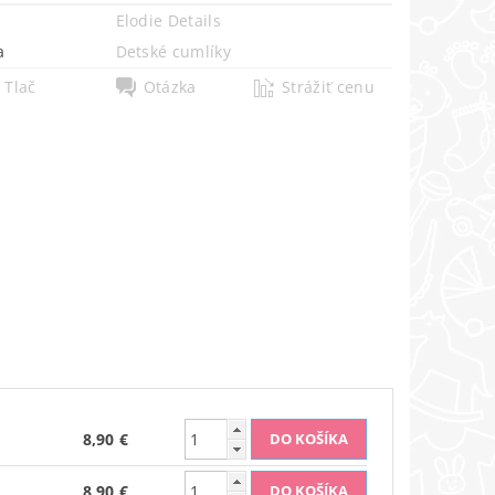
Elodie Details
a
Detské cumlíky
Tlač
Otázka
Strážiť cenu
8,90 €
8,90 €