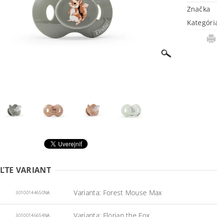
Značka
Kategóri
ĽTE VARIANT
Varianta: Forest Mouse Max
30100144650NA
Varianta: Florian the Fox
30100146654NA