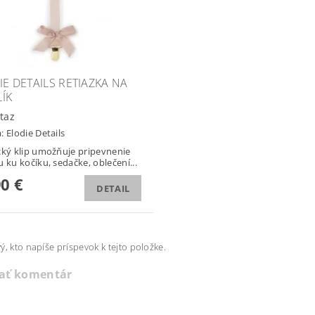
IE DETAILS RETIAZKA NA
ÍK
taz
a:
Elodie Details
cký klip umožňuje pripevnenie
u ku kočíku, sedačke, oblečení...
90 €
DETAIL
ý, kto napíše príspevok k tejto položke.
dať komentár