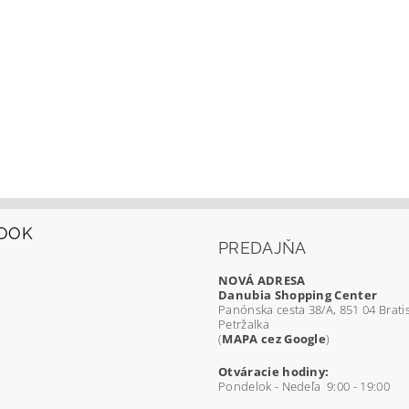
OOK
PREDAJŇA
NOVÁ ADRESA
Danubia Shopping Center
Panónska cesta 38/A, 851 04 Bratis
Petržalka
(
MAPA cez Google
)
Otváracie hodiny:
Pondelok - Nedeľa 9:00 - 19:00