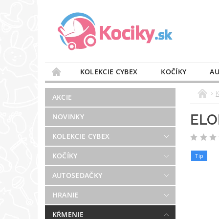
KOLEKCIE CYBEX
KOČÍKY
AU
STAROSTLIVOSŤ O VZDUCH
VÝBAVA DO 
AKCIE
BLOG
PREDAJŇA
KONTAKT
ELO
NOVINKY
KOLEKCIE CYBEX
KOČÍKY
Tip
AUTOSEDAČKY
HRANIE
KŔMENIE