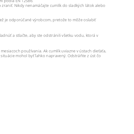
ými podľa EN 12586.
o zraniť. Nikdy nenamáčajte cumlík do sladkých látok alebo
 než je odporúčané výrobcom, pretože to môže oslabiť
dnúť a stlačte, aby ste odstránili všetku vodu, ktorá v
esiacoch používania. Ak cumlík uviazne v ústach dieťaťa,
situácie mohol byť ľahko napravený. Odstráňte z úst čo