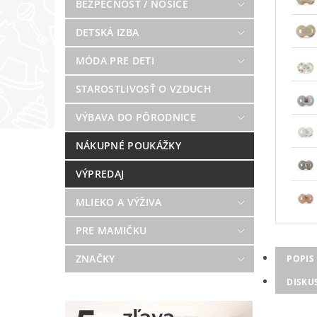
BEZPEČNOSŤ / NOSIČE
DETSKÁ IZBA
MÓDA PRE DETI
STAROSTLIVOSŤ O VZDUCH
VÝBAVA DO PÔRODNICE
NÁKUPNÉ POUKÁŽKY
VÝPREDAJ
MLIEKO A VÝŽIVA
PRE MAMIČKU
ZNAČKY
POPIS
DISKU