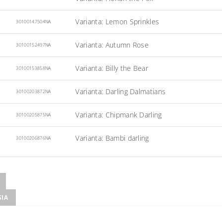
Varianta: Lemon Sprinkles
30100147504NA
Varianta: Autumn Rose
30100152497NA
Varianta: Billy the Bear
30100153858NA
Varianta: Darling Dalmatians
30100203872NA
Varianta: Chipmank Darling
30100205875NA
Varianta: Bambi darling
30100206876NA
SIA