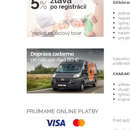
Silikóno
jedine
nepreh
úplne 
absolú
maximá
pre je
Vytvorte 
podbradní
CHARAKT
silikó
vhodný
vyhov
krajin
PRIJÍMAME ONLINE PLATBY
Pred každ