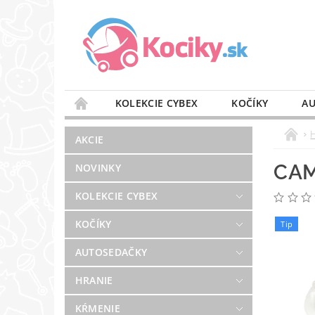
KOLEKCIE CYBEX
KOČÍKY
AU
STAROSTLIVOSŤ O VZDUCH
VÝBAVA DO 
AKCIE
BLOG
PREDAJŇA
KONTAKT
CAM
NOVINKY
KOLEKCIE CYBEX
KOČÍKY
Tip
AUTOSEDAČKY
HRANIE
KŔMENIE