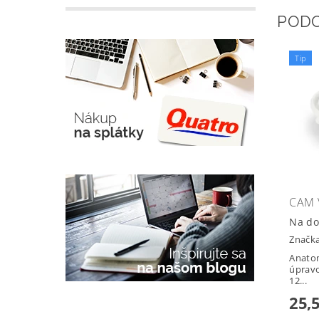
POD
Tip
CAM 
Na do
Značk
Anatom
úpravo
12...
25,