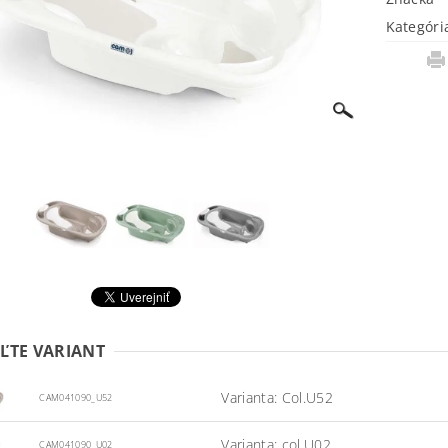
Kategóri
ĽTE VARIANT
Varianta: Col.U52
CAM041090_U52
Varianta: col.U02
CAM041090_U02