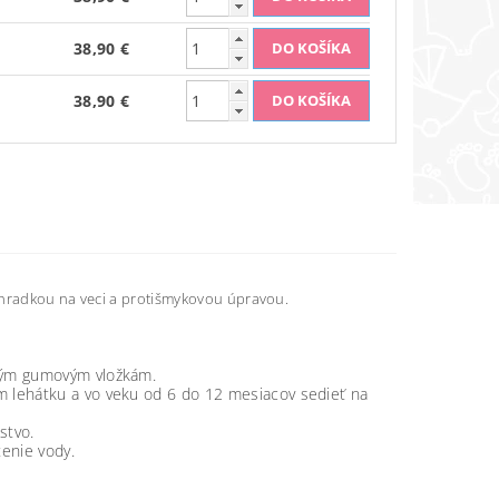
38,90 €
38,90 €
ehradkou na veci a protišmykovou úpravou.
vým gumovým vložkám.
lehátku a vo veku od 6 do 12 mesiacov sedieť na
stvo.
enie vody.