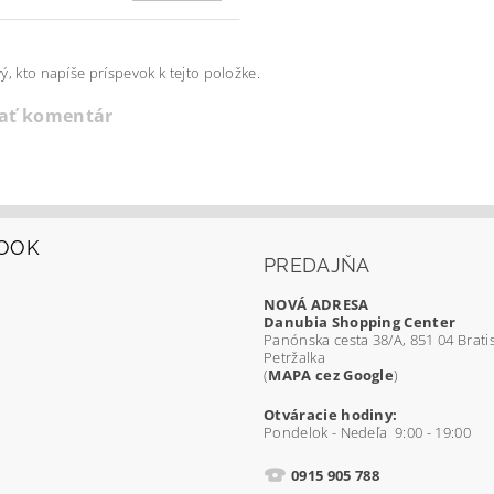
ý, kto napíše príspevok k tejto položke.
dať komentár
OOK
PREDAJŇA
NOVÁ ADRESA
Danubia Shopping Center
Panónska cesta 38/A, 851 04 Bratis
Petržalka
(
MAPA cez Google
)
Otváracie hodiny:
Pondelok - Nedeľa 9:00 - 19:00
0915 905 788