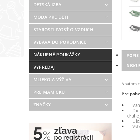
DETSKÁ IZBA
MÓDA PRE DETI
STAROSTLIVOSŤ O VZDUCH
VÝBAVA DO PÔRODNICE
NÁKUPNÉ POUKÁŽKY
POPIS
DISKU
VÝPREDAJ
MLIEKO A VÝŽIVA
Anatomick
PRE MAMIČKU
Pre poho
ZNAČKY
Vanič
Dieťa
druhej
Úložn
Vybave