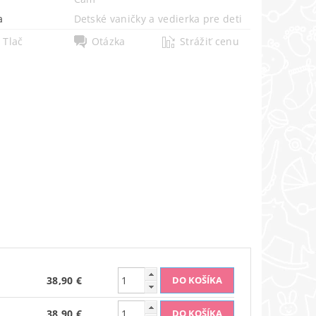
a
Detské vaničky a vedierka pre deti
Tlač
Otázka
Strážiť cenu
38,90 €
38,90 €