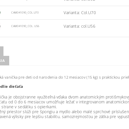
Varianta: Col.U70
CAM041090_COL.U70
Varianta: col.U56
CAM041090_COL. U56
SIA
á vanička pre deti od narodenia do 12 mesiacov (15 kg) s praktickou pri
dlie dieťaťa
ka je obojstranne využiteľná vďaka dvom anatomickým protišmyko
ťu od 0 do 6 mesiacov umožňuje ležať v integrovanom anatomickom 
 strane v sedátku s opierkami.
ý priestor slúži pre špongiu a mydlo alebo malé sprchové príslušen
ná výlisky pre lepšiu stabilitu, samozrejmosťou je zátka pre vypust