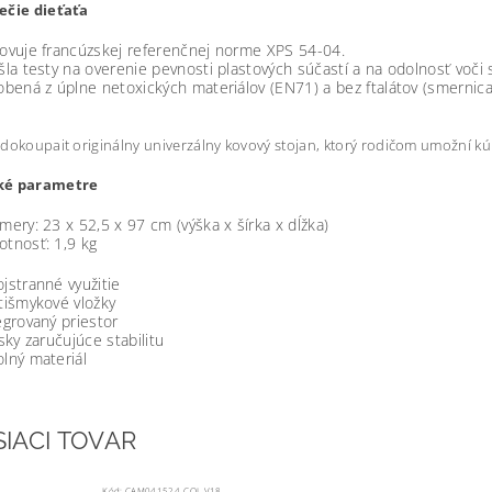
ečie dieťaťa
uje francúzskej referenčnej norme XPS 54-04.
 testy na overenie pevnosti plastových súčastí a na odolnosť voči s
ená z úplne netoxických materiálov (EN71) a bez ftalátov (smernica
dokoupait originálny univerzálny kovový stojan, ktorý rodičom umožní kúpa
ké parametre
y: 23 x 52,5 x 97 cm (výška x šírka x dĺžka)
osť: 1,9 kg
tranné využitie
šmykové vložky
rovaný priestor
y zaručujúce stabilitu
ý materiál
SIACI TOVAR
Kód:
CAM041524_COL.V18