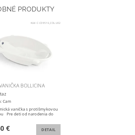
OBNÉ PRODUKTY
Kód:
C-C09516_COL.U02
VANIČKA BOLLICINA
taz
a:
Cam
ická vanička s protišmykovou
u Pre deti od narodenia do
50 €
DETAIL