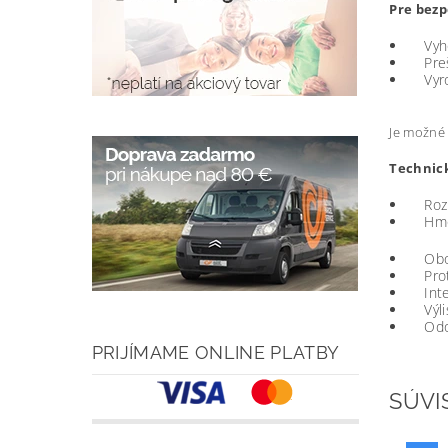
Pre bezp
Vyhov
Prešla
Vyrob
Je možné 
Technic
Rozmer
Hmotn
Obojs
Proti
Integ
Výlisk
Odoln
PRIJÍMAME ONLINE PLATBY
SÚVI