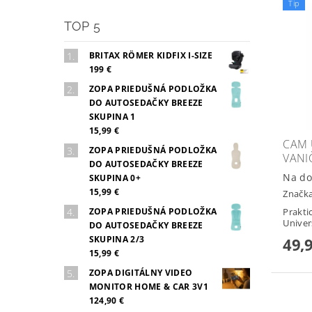
Tip
TOP 5
BRITAX RÖMER KIDFIX I-SIZE
199 €
ZOPA PRIEDUŠNÁ PODLOŽKA
DO AUTOSEDAČKY BREEZE
SKUPINA 1
15,99 €
CAM 
ZOPA PRIEDUŠNÁ PODLOŽKA
VANI
DO AUTOSEDAČKY BREEZE
Na do
SKUPINA 0+
15,99 €
Značk
ZOPA PRIEDUŠNÁ PODLOŽKA
Prakti
Univer
DO AUTOSEDAČKY BREEZE
SKUPINA 2/3
49,
15,99 €
ZOPA DIGITÁLNY VIDEO
MONITOR HOME & CAR 3V1
124,90 €