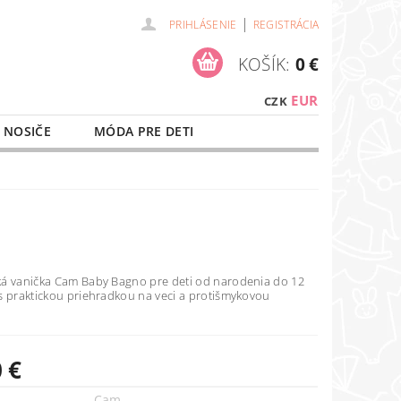
|
PRIHLÁSENIE
REGISTRÁCIA
KOŠÍK:
0 €
EUR
CZK
 NOSIČE
MÓDA PRE DETI
NAŠE SLUŽBY
O NÁKUPE
á vanička Cam Baby Bagno pre deti od narodenia do 12
s praktickou priehradkou na veci a protišmykovou
 €
Cam