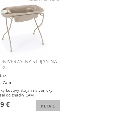
UNIVERZÁLNY STOJAN NA
ČKU
taz
a:
Cam
cký kovový stojan na vaničky
sal od značky CAM
99 €
DETAIL