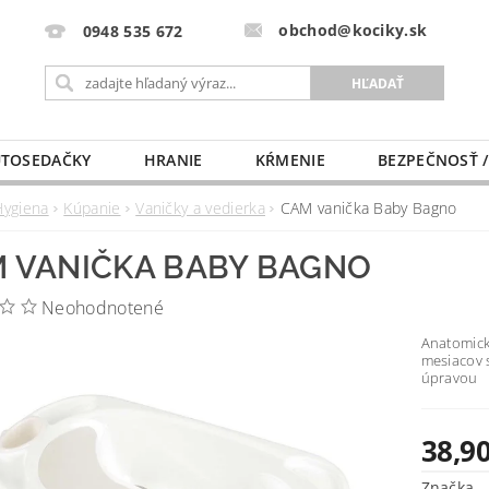
obchod@kociky.sk
0948 535 672
TOSEDAČKY
HRANIE
KŔMENIE
BEZPEČNOSŤ /
PÔRODNICE
MLIEKO A VÝŽIVA
PRE MAMIČKU
Hygiena
Kúpanie
Vaničky a vedierka
CAM vanička Baby Bagno
 VANIČKA BABY BAGNO
Neohodnotené
Anatomick
mesiacov 
úpravou
38,90
Značka