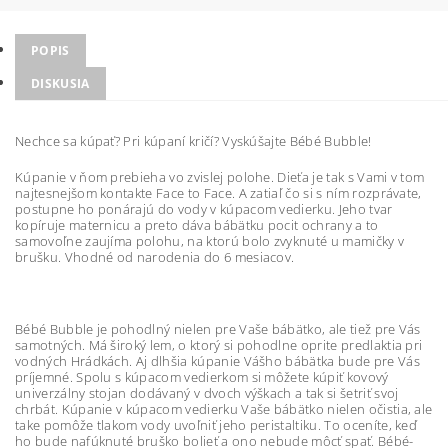
POPIS
DISKUSIA
Nechce sa kúpať? Pri kúpaní kričí? Vyskúšajte Bébé Bubble!
Kúpanie v ňom prebieha vo zvislej polohe. Dieťa je tak s Vami v tom
najtesnejšom kontakte Face to Face. A zatiaľ čo si s ním rozprávate,
postupne ho ponárajú do vody v kúpacom vedierku. Jeho tvar
kopíruje maternicu a preto dáva bábätku pocit ochrany a to
samovoľne zaujíma polohu, na ktorú bolo zvyknuté u mamičky v
brušku. Vhodné od narodenia do 6 mesiacov.
Bébé Bubble je pohodlný nielen pre Vaše bábätko, ale tiež pre Vás
samotných. Má široký lem, o ktorý si pohodlne oprite predlaktia pri
vodných Hrádkách. Aj dlhšia kúpanie Vášho bábätka bude pre Vás
príjemné. Spolu s kúpacom vedierkom si môžete kúpiť kovový
univerzálny stojan dodávaný v dvoch výškach a tak si šetriť svoj
chrbát. Kúpanie v kúpacom vedierku Vaše bábätko nielen očistia, ale
take pomôže tlakom vody uvoľniť jeho peristaltiku. To oceníte, keď
ho bude nafúknuté bruško bolieť a ono nebude môcť spať. Bébé-