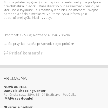
Bubble je ľahko vyvýšený v zadnej časti a preto poskytuje podporu
pre chrbátik aj hlavičku. Vaše dieťatko bude relaxovať v pozícii, na
ktorú bolo zvyknuté už u mamičky v brušku, od momentu svojho
narodenia až do 6 mesiacov. Vnútorná ryska informuje o
doporučenej výške hladiny vody.
Hmotnosť: 1,853 kg. Rozmery: 46 x 46 x 35 cm.
Buďte prvý, kto napíše príspevok k tejto položke.
Pridať komentár
PREDAJŇA
NOVÁ ADRESA
Danubia Shopping Center
Panónska cesta 38/A, 851 04 Bratislava - Petržalka
(
MAPA cez Google
)
Otváracie hodiny: