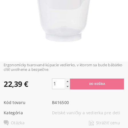
Ergonomicky tvarované kúpacie vedierko, v ktorom sa bude bábätko
cítiť uvoľnene a bezpečne.
22,39 €
Kód tovaru
B416500
Kategória
Detské vaničky a vedierka pre deti
Otázka
Strážiť cenu