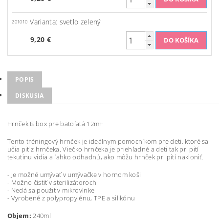
Varianta: svetlo zelený
201010
9,20 €
POPIS
DISKUSIA
Hrnček B.box pre batoľatá 12m+
Tento tréningový hrnček je ideálnym pomocníkom pre deti, ktoré sa
učia piť z hrnčeka. Viečko hrnčeka je priehľadné a deti tak pri pití
tekutinu vidia a ľahko odhadnú, ako môžu hrnček pri pití nakloniť.
- Je možné umývať v umývačke v hornom koši
- Možno čistiť v sterilizátoroch
- Nedá sa použiť v mikrovlnke
- Vyrobené z polypropylénu, TPE a silikónu
Objem:
240ml