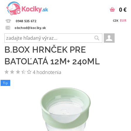
0 €
EUR
CZK
0948 535 672
obchod@kociky.sk
B.BOX HRNČEK PRE
BATOĽATÁ 12M+ 240ML
4 hodnotenia
Tip