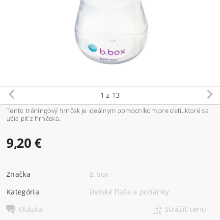
1
z 13
Tento tréningový hrnček je ideálnym pomocníkom pre deti, ktoré sa
učia piť z hrnčeka.
9,20 €
Značka
B.box
Kategória
Detské flaše a poháriky
Otázka
Strážiť cenu