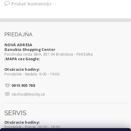
Pridať komentár
PREDAJŇA
NOVÁ ADRESA
Danubia Shopping Center
Panónska cesta 38/A, 851 04 Bratislava - Petržalka
(
MAPA cez Google
)
Otváracie hodiny:
Pondelok - Nedeľa 9:00 - 19:00
0915 905 788
obchod@kociky.sk
SERVIS
Otváracie hodiny:
Pondelok - Piatok 09:00 - 18:00