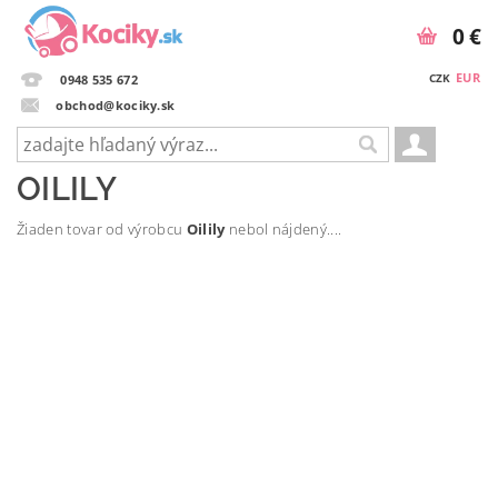
0 €
EUR
CZK
0948 535 672
obchod@kociky.sk
OILILY
Žiaden tovar od výrobcu
Oilily
nebol nájdený....