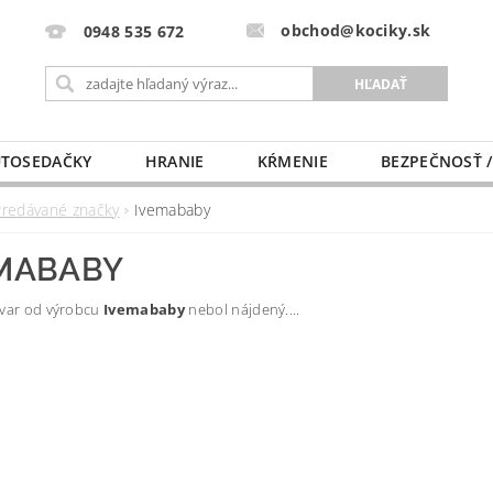
obchod@kociky.sk
0948 535 672
TOSEDAČKY
HRANIE
KŔMENIE
BEZPEČNOSŤ /
PÔRODNICE
MLIEKO A VÝŽIVA
PRE MAMIČKU
Predávané značky
Ivemababy
MABABY
ovar od výrobcu
Ivemababy
nebol nájdený....