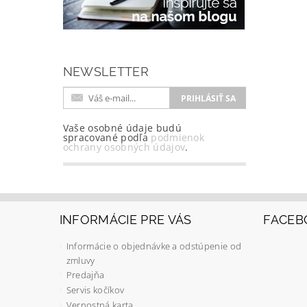
NEWSLETTER
Vaše osobné údaje budú
spracované podľa
podmienok
ochrany osobných údajov
.
INFORMÁCIE PRE VÁS
FACEB
Informácie o objednávke a odstúpenie od
zmluvy
Predajňa
Servis kočíkov
Vernostná karta