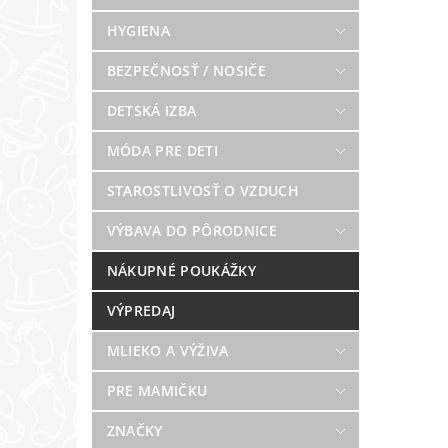
HYGIENA
BEZPEČNOSŤ / NOSIČE
DETSKÁ IZBA
MÓDA PRE DETI
STAROSTLIVOSŤ O VZDUCH
VÝBAVA DO PÔRODNICE
NÁKUPNÉ POUKÁŽKY
VÝPREDAJ
MLIEKO A VÝŽIVA
PRE MAMIČKU
ZNAČKY