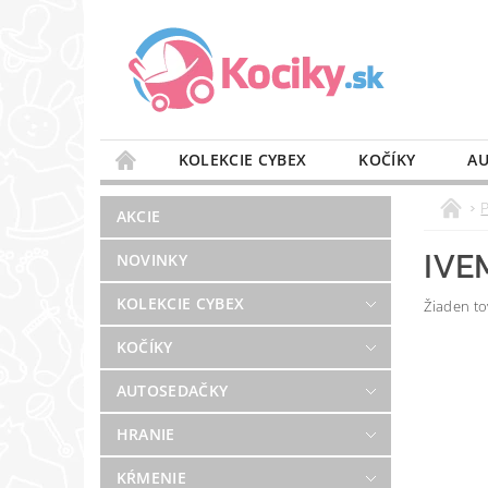
KOLEKCIE CYBEX
KOČÍKY
AU
STAROSTLIVOSŤ O VZDUCH
VÝBAVA DO 
AKCIE
BLOG
PREDAJŇA
KONTAKT
IVE
NOVINKY
KOLEKCIE CYBEX
Žiaden t
KOČÍKY
AUTOSEDAČKY
HRANIE
KŔMENIE