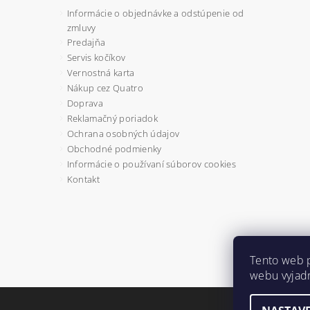
Informácie o objednávke a odstúpenie od
zmluvy
Predajňa
Servis kočíkov
Vernostná karta
Nákup cez Quatro
Doprava
Reklamačný poriadok
Ochrana osobných údajov
Obchodné podmienky
Informácie o používaní súborov cookies
Kontakt
Tento web 
webu vyjadr