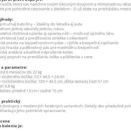
je kočík, ktorý vás nadchne svojím šikovným dizajnom a mimoriadnou sklad
te pre pohodlné cestovanie s dieťaťom – či už idete na prechádzku mest
výhody:
príručnej batožiny – ideálny do lietadla aj auta
 behom jednej sekundy jednou rukou
ateľná chrbtová opierka aj opierka nôh – možnosť úplného ľahu
 chrbtová časť a predlžovacia strieška s okienkami
ická pracka na bezpečnostnom páse – rýchle a bezpečné zapínanie
acia hrazda a päťbodový pás pre maximálnu bezpečnosť
ická aretácia a kvalitné odpruženie kolies
vaný popruh na prenášanie, taška a pláštenka v cene
 a parametre:
 od 6 mesiacov do 22 kg
 zloženého kočíka: 53 × 44,5 × 24 cm
 rozloženého kočíka: 105 × 44,5 cm, dĺžka sedacej časti 51 cm
ť: 6,8 kg
 kolies: predné 13 cm / zadné 15 cm
a praktický
je dostupný v moderných farebných variantoch. Detaily ako priedušné pol
čiarkujú jeho prémiové spracovanie.
 cene
 balenia je: