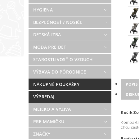
HYGIENA
BEZPEČNOSŤ / NOSIČE
DETSKÁ IZBA
MÓDA PRE DETI
STAROSTLIVOSŤ O VZDUCH
VÝBAVA DO PÔRODNICE
NÁKUPNÉ POUKÁŽKY
POPIS
DISKU
VÝPREDAJ
MLIEKO A VÝŽIVA
Kočík Zo
PRE MAMIČKU
Kompaktné
chcú ces
ZNAČKY
Prečo si