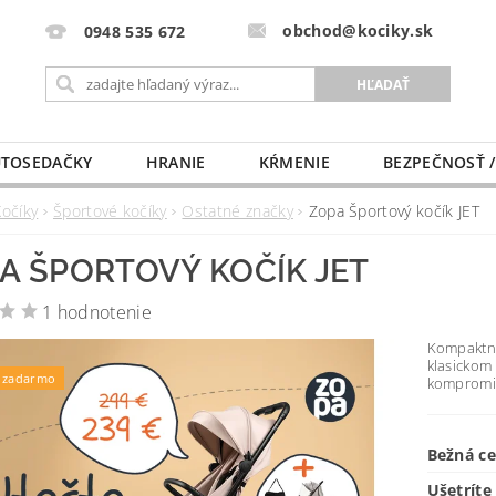
obchod@kociky.sk
0948 535 672
TOSEDAČKY
HRANIE
KŔMENIE
BEZPEČNOSŤ /
PÔRODNICE
MLIEKO A VÝŽIVA
PRE MAMIČKU
Kočíky
Športové kočíky
Ostatné značky
Zopa Športový kočík JET
A ŠPORTOVÝ KOČÍK JET
1 hodnotenie
Kompaktné
klasickom 
 zadarmo
kompromi
Bežná c
Ušetríte