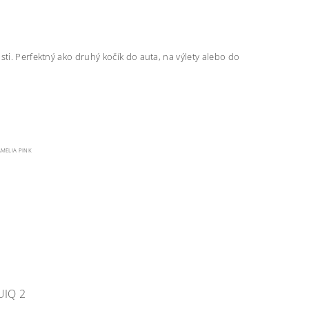
ti. Perfektný ako druhý kočík do auta, na výlety alebo do
MELIA PINK
UIQ 2