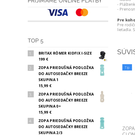
PRIJÍMAME ONLINE PLATBY
- Plášten
- Prenosn
Pre koho
Pre rodič
lietadla.
TOP 5
SÚVI
BRITAX RÖMER KIDFIX I-SIZE
199 €
ZOPA PRIEDUŠNÁ PODLOŽKA
Tip
DO AUTOSEDAČKY BREEZE
SKUPINA 1
15,99 €
ZOPA PRIEDUŠNÁ PODLOŽKA
DO AUTOSEDAČKY BREEZE
SKUPINA 0+
15,99 €
ZOPA PRIEDUŠNÁ PODLOŽKA
DO AUTOSEDAČKY BREEZE
ZOPA
SKUPINA 2/3
CLON