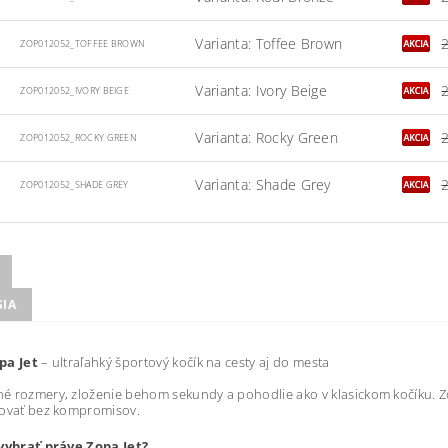
Varianta: Toffee Brown
ZOP012052_TOFFEE BROWN
Varianta: Ivory Beige
ZOP012052_IVORY BEIGE
Varianta: Rocky Green
ZOP012052_ROCKY GREEN
Varianta: Shade Grey
ZOP012052_SHADE GREY
SIA
pa Jet
– ultraľahký športový kočík na cesty aj do mesta
 rozmery, zloženie behom sekundy a pohodlie ako v klasickom kočíku. Zop
tovať bez kompromisov.
 vybrať práve Zopa Jet?