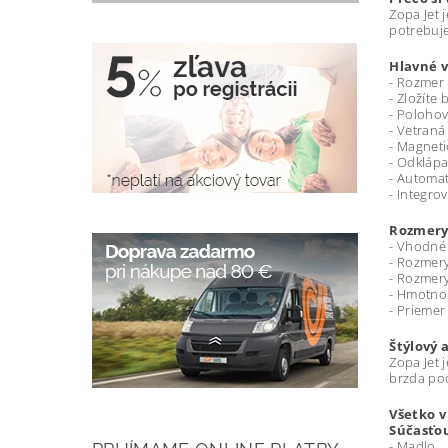
Zopa Jet 
potrebuje
Hlavné 
- Rozmer 
- Zložíte
- Polohov
- Vetraná
- Magnet
- Odkláp
- Automat
- Integro
Rozmery
- Vhodné
- Rozmery
- Rozmery
- Hmotnos
- Priemer
Štýlový 
Zopa Jet 
brzda pod
Všetko v
Súčasťou
- Madlo