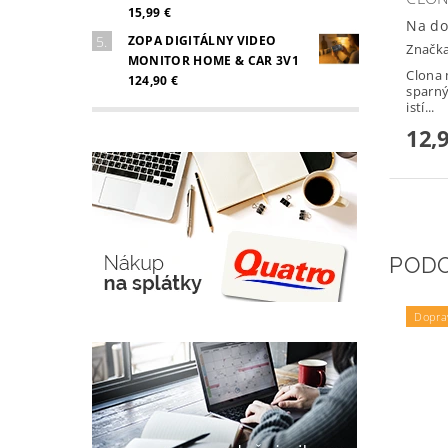
15,99 €
Na do
ZOPA DIGITÁLNY VIDEO
Značk
MONITOR HOME & CAR 3V1
Clona 
124,90 €
sparný
istí...
12,
POD
Dopra