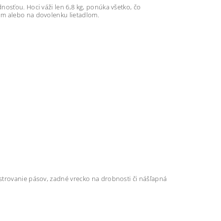
nosťou. Hoci váži len 6,8 kg, ponúka všetko, čo
om alebo na dovolenku lietadlom.
strovanie pásov, zadné vrecko na drobnosti či nášľapná