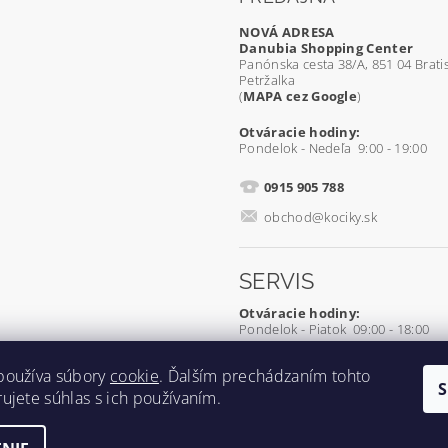
NOVÁ ADRESA
Danubia Shopping Center
Panónska cesta 38/A, 851 04 Bratis
Petržalka
(
MAPA cez Google
)
Otváracie hodiny:
Pondelok - Nedeľa 9:00 - 19:00
0915 905 788
obchod@kociky.sk
SERVIS
Otváracie hodiny:
Pondelok - Piatok 09:00 - 18:00
0905 539 927
používa súbory
cookie
. Ďalším prechádzaním tohto
ujete súhlas s ich používaním.
servis@kociky.sk