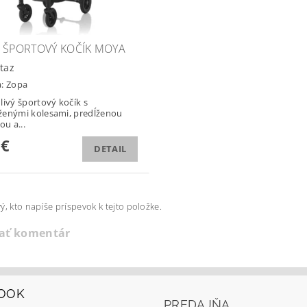
 ŠPORTOVÝ KOČÍK MOYA
taz
a:
Zopa
livý športový kočík s
enými kolesami, predĺženou
ou a...
 €
DETAIL
ý, kto napíše príspevok k tejto položke.
dať komentár
OOK
PREDAJŇA