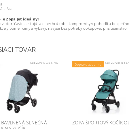
ka
á taška
 je Zopa Jet ideálny?
ov, ktorí často cestujú, ale nechcú robiť kompromisy v pohodlí a bezpečnos
 Skvelý pomer ceny a výbavy, navyše bez potreby dokupovať príslušenstvo.
SIACI TOVAR
Kód:
ZOP019036_STARS
Kód:
ZOP086161_CA
Doprava zadarmo
 BAVLNENÁ SLNEČNÁ
ZOPA ŠPORTOVÝ KOČÍK Q
A NA KOČÍK