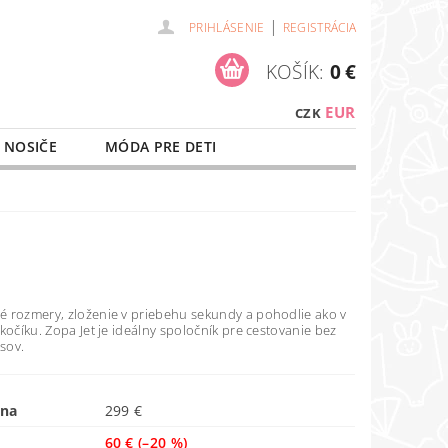
|
PRIHLÁSENIE
REGISTRÁCIA
KOŠÍK:
0 €
EUR
CZK
 NOSIČE
MÓDA PRE DETI
NAŠE SLUŽBY
O NÁKUPE
 rozmery, zloženie v priebehu sekundy a pohodlie ako v
kočíku. Zopa Jet je ideálny spoločník pre cestovanie bez
sov.
ena
299 €
60 €
(–20 %)