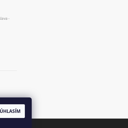
lava -
SÚHLASÍM