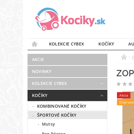
KOLEKCIE CYBEX
KOČÍKY
AU
STAROSTLIVOSŤ O VZDUCH
VÝBAVA DO 
AKCIE
BLOG
PREDAJŇA
KONTAKT
ZOP
NOVINKY
KOLEKCIE CYBEX
KOČÍKY
Akcia
Doprava
KOMBINOVANÉ KOČÍKY
ŠPORTOVÉ KOČÍKY
Mutsy
Peg Pérego