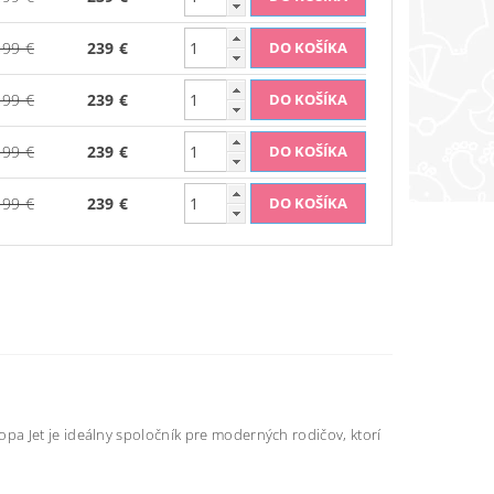
299 €
239 €
299 €
239 €
299 €
239 €
299 €
239 €
a Jet je ideálny spoločník pre moderných rodičov, ktorí