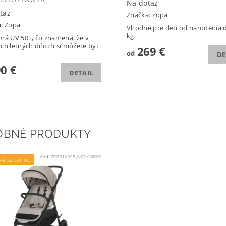
Na dotaz
taz
Značka:
Zopa
a:
Zopa
Vhodné pre deti od narodenia 
kg.
má UV 50+, čo znamená, že v
ch letných dňoch si môžete byť
269 €
od
DE
90 €
DETAIL
OBNÉ PRODUKTY
Kód:
ZOP016695_IVORY BEIGE
va zadarmo