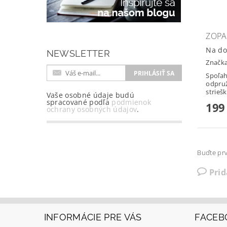
ZOPA
Na do
NEWSLETTER
Značk
Spoľah
odpruž
striešk
Vaše osobné údaje budú
spracované podľa
podmienok
199
ochrany osobných údajov
.
Buďte prv
Pri
INFORMÁCIE PRE VÁS
FACEB