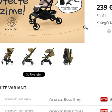
239 
Značka
Kategóri
ĽTE VARIANT
Varianta: Boss Grey
ZOP012052_BOSS GREY
Varianta: Kodi Bronze
ZOP012052_KODI BRONZE