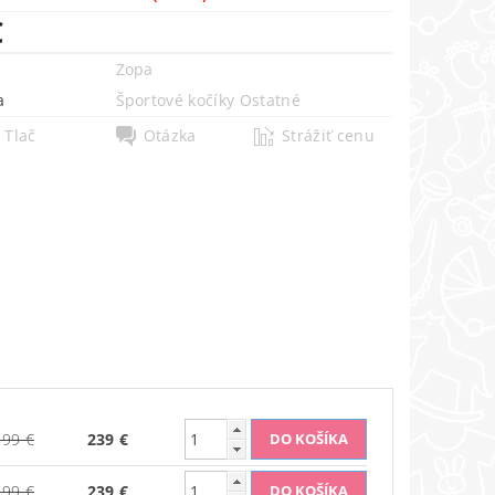
€
Zopa
a
Športové kočíky Ostatné
Tlač
Otázka
Strážiť cenu
299 €
239 €
299 €
239 €