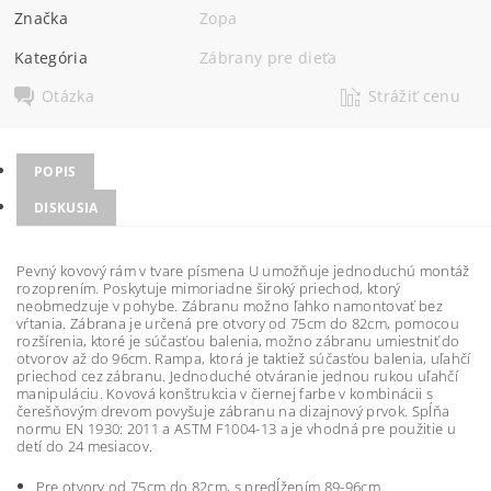
Značka
Zopa
Kategória
Zábrany pre dieťa
Otázka
Strážiť cenu
POPIS
DISKUSIA
Pevný kovový rám v tvare písmena U umožňuje jednoduchú montáž
rozoprením. Poskytuje mimoriadne široký priechod, ktorý
neobmedzuje v pohybe. Zábranu možno ľahko namontovať bez
vŕtania. Zábrana je určená pre otvory od 75cm do 82cm, pomocou
rozšírenia, ktoré je súčasťou balenia, možno zábranu umiestniť do
otvorov až do 96cm. Rampa, ktorá je taktiež súčasťou balenia, uľahčí
priechod cez zábranu. Jednoduché otváranie jednou rukou uľahčí
manipuláciu. Kovová konštrukcia v čiernej farbe v kombinácii s
čerešňovým drevom povyšuje zábranu na dizajnový prvok. Spĺňa
normu EN 1930: 2011 a ASTM F1004-13 a je vhodná pre použitie u
detí do 24 mesiacov.
Pre otvory od 75cm do 82cm, s predĺžením 89-96cm