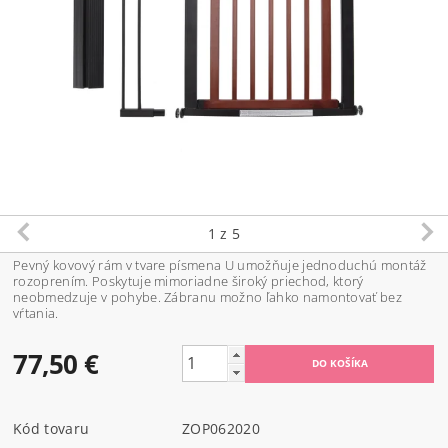
1
z 5
Pevný kovový rám v tvare písmena U umožňuje jednoduchú montáž
rozoprením. Poskytuje mimoriadne široký priechod, ktorý
neobmedzuje v pohybe. Zábranu možno ľahko namontovať bez
vŕtania.
77,50 €
Kód tovaru
ZOP062020