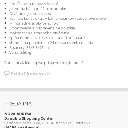
Predĺženie a rampa v balení
Jednoduchá montáž rozoprením
Otváranie jednou rukou
Kvalitná konštrukcia v kombinácii kov / čerešňové drevo
Mimoriadne široký priechod
Zmontovaná a pripravená na použitie
možnosť obojstranného otvárania
spĺňa normu EN 1930: 2011 a ASTM F1004-13
vhodné na použitie do 24 mesiacov veku dieťaťa
Rozmery: 53x3.8x75cm
Váha: 3,56kg
Buďte prvý, kto napíše príspevok k tejto položke.
Pridať komentár
PREDAJŇA
NOVÁ ADRESA
Danubia Shopping Center
Panónska cesta 38/A, 851 04 Bratislava - Petržalka
(
MAPA cez Google
)