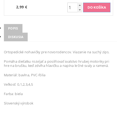
2,99 €
POPIS
DISKUSIA
Ortopedické nohavičky pre novorodencov. Viazanie na suchý zips.
Pomáha dieťatku rozvíjať a posilňovať svalstvo hrubej motoriky pri
hre na brušku, keď zdvíha hlavičku a napína krčné svaly a ramená.
Materiál: bavlna, PVC-fólia
Veľkosť: 0,1,2,3,4,5
Farba: biela
Slovenský výrobok