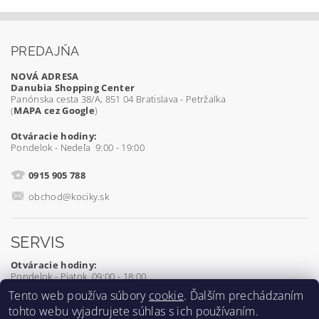
PREDAJŇA
NOVÁ ADRESA
Danubia Shopping Center
Panónska cesta 38/A, 851 04 Bratislava - Petržalka
(
MAPA cez Google
)
Otváracie hodiny:
Pondelok - Nedeľa 9:00 - 19:00
0915 905 788
obchod@kociky.sk
SERVIS
Otváracie hodiny:
Pondelok - Piatok 09:00 - 18:00
Tento web používa súbory
cookie
. Ďalším prechádzaním
0905 539 927
tohto webu vyjadrujete súhlas s ich používaním.