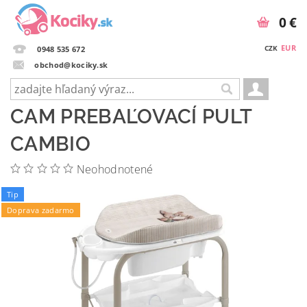
0 €
EUR
CZK
0948 535 672
obchod@kociky.sk
CAM PREBAĽOVACÍ PULT
CAMBIO
Neohodnotené
Tip
Doprava zadarmo