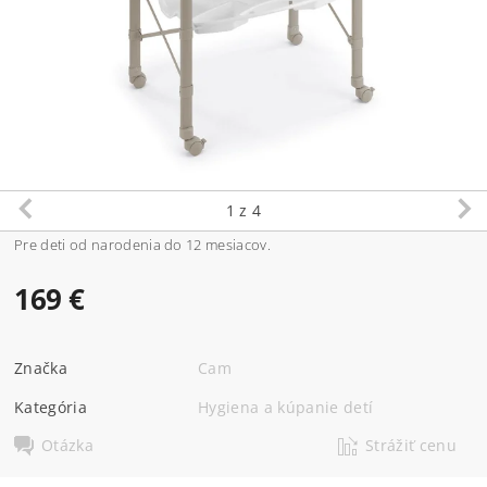
1
z 4
Pre deti od narodenia do 12 mesiacov.
169 €
Značka
Cam
Kategória
Hygiena a kúpanie detí
Otázka
Strážiť cenu