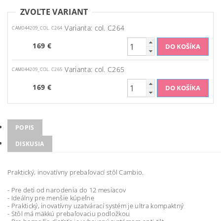
ZVOĽTE VARIANT
Varianta: col. C264
CAM044209_COL. C264
169 €
Varianta: col. C265
CAM044209_COL. C265
169 €
POPIS
DISKUSIA
Praktický, inovatívny prebaľovací stôl Cambio.
- Pre deti od narodenia do 12 mesiacov
- Ideálny pre menšie kúpeľne
- Praktický, inovatívny uzatvárací systém je ultra kompaktný
- Stôl má mäkkú prebaľovaciu podložkou