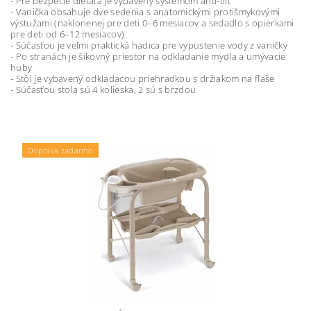
- Pre bezpečie dieťaťa je vybavený systémom anti-tilt
- Vanička obsahuje dve sedenia s anatomickými protišmykovými
výstužami (naklonenej pre deti 0–6 mesiacov a sedadlo s opierkami
pre deti od 6–12 mesiacov)
- Súčasťou je veľmi praktická hadica pre vypustenie vody z vaničky
- Po stranách je šikovný priestor na odkladanie mydla a umývacie
huby
- Stôl je vybavený odkladacou priehradkou s držiakom na fľaše
- Súčasťou stola sú 4 kolieska, 2 sú s brzdou
Doprava zadarmo