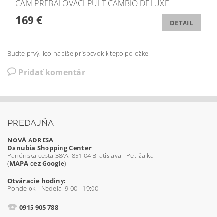
CAM PREBAĽOVACÍ PULT CAMBIO DELUXE
169 €
DETAIL
Buďte prvý, kto napíše príspevok k tejto položke.
Pridať komentár
PREDAJŇA
NOVÁ ADRESA
Danubia Shopping Center
Panónska cesta 38/A, 851 04 Bratislava - Petržalka
(
MAPA cez Google
)
Otváracie hodiny:
Pondelok - Nedeľa 9:00 - 19:00
0915 905 788