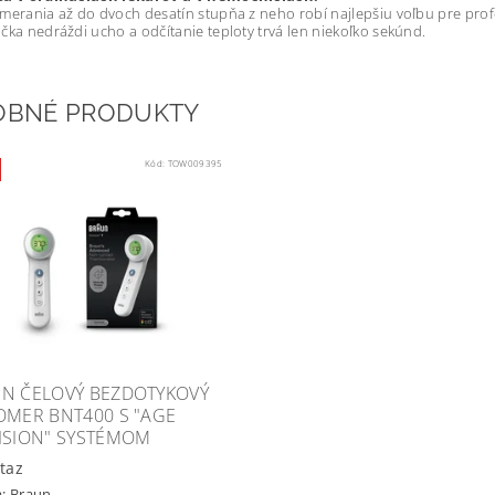
merania až do dvoch desatín stupňa z neho robí najlepšiu voľbu pre profe
čka nedráždi ucho a odčítanie teploty trvá len niekoľko sekúnd.
OBNÉ PRODUKTY
Kód:
TOW009395
N ČELOVÝ BEZDOTYKOVÝ
OMER BNT400 S "AGE
ISION" SYSTÉMOM
taz
a:
Braun