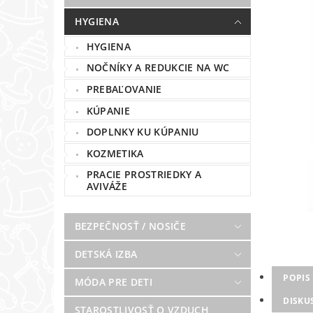
HYGIENA
HYGIENA
NOČNÍKY A REDUKCIE NA WC
PREBAĽOVANIE
KÚPANIE
DOPLNKY KU KÚPANIU
KOZMETIKA
PRACIE PROSTRIEDKY A
AVIVÁŽE
BEZPEČNOSŤ / NOSIČE
DETSKÁ IZBA
POPIS
MÓDA PRE DETI
DISKU
STAROSTLIVOSŤ O VZDUCH