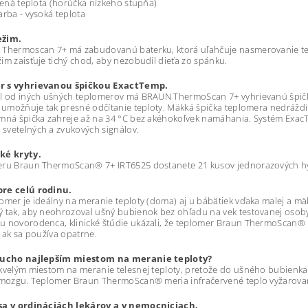
ýšená teplota (horúčka nízkeho stupňa)
arba - vysoká teplota
ežim.
 Thermoscan 7+ má zabudovanú baterku, ktorá uľahčuje nasmerovanie t
im zaisťuje tichý chod, aby nezobudil dieťa zo spánku.
r s vyhrievanou špičkou ExactTemp.
l od iných ušných teplomerov má BRAUN ThermoScan 7+ vyhrievanú špičku
a umožňuje tak presné odčítanie teploty. Mäkká špička teplomera nedráždi 
emná špička zahreje až na 34 °C bez akéhokoľvek namáhania. Systém Ex
svetelných a zvukových signálov.
ké kryty.
eru Braun ThermoScan® 7+ IRT6525 dostanete 21 kusov jednorazových hyg
re celú rodinu.
omer je ideálny na meranie teploty (doma) aj u bábätiek vďaka malej a
 tak, aby neohrozoval ušný bubienok bez ohľadu na vek testovanej osob
 novorodenca, klinické štúdie ukázali, že teplomer Braun ThermoScan® p
, ak sa používa opatrne.
 ucho najlepším miestom na meranie teploty?
kvelým miestom na meranie telesnej teploty, pretože do ušného bubienka 
v mozgu. Teplomer Braun ThermoScan® meria infračervené teplo vyžarov
sa v ordináciách lekárov a v nemocniciach.