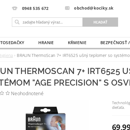
obchod@kociky.sk
0948 535 672
TOSEDAČKY
HRANIE
KŔMENIE
BEZPEČNOSŤ /
PÔRODNICE
MLIEKO A VÝŽIVA
PRE MAMIČKU
Hygiena
BRAUN ThermoScan 7+ IRT6525 ušný teplomer so systémom
UN THERMOSCAN 7+ IRT6525 
TÉMOM "AGE PRECISION" S OS
Neohodnotené
Technológ
dieťaťa.
69,99