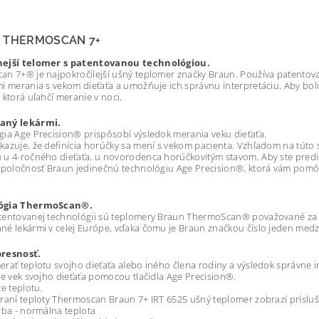
 THERMOSCAN 7+
ejší telomer s patentovanou technológiou.
n 7+® je najpokročilejší ušný teplomer značky Braun. Používa patentova
i merania s vekom dieťaťa a umožňuje ich správnu interpretáciu. Aby bo
 ktorá uľahčí meranie v noci.
aný lekármi.
ia Age Precision® prispôsobí výsledok merania veku dieťaťa.
azuje, že definícia horúčky sa mení s vekom pacienta. Vzhľadom na túto 
u 4-ročného dieťaťa, u novorodenca horúčkovitým stavom. Aby ste predišli
spoločnosť Braun jedinečnú technológiu Age Precision®, ktorá vám pomôž
ógia ThermoScan®.
entovanej technológii sú teplomery Braun ThermoScan® považované za vz
é lekármi v celej Európe, vďaka čomu je Braun značkou číslo jeden medz
resnosť.
rať teplotu svojho dieťaťa alebo iného člena rodiny a výsledok správne 
te vek svojho dieťaťa pomocou tlačidla Age Precision®.
te teplotu.
raní teploty Thermoscan Braun 7+ IRT 6525 ušný teplomer zobrazí prísluš
rba - normálna teplota