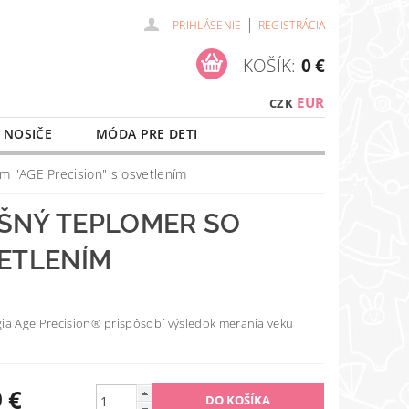
|
PRIHLÁSENIE
REGISTRÁCIA
KOŠÍK:
0 €
EUR
CZK
 NOSIČE
MÓDA PRE DETI
NAŠE SLUŽBY
O NÁKUPE
 "AGE Precision" s osvetlením
UŠNÝ TEPLOMER SO
VETLENÍM
ia Age Precision® prispôsobí výsledok merania veku
 €