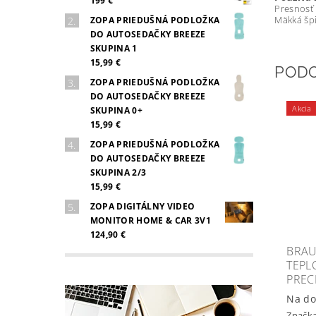
199 €
Presnosť 
Mäkká špi
ZOPA PRIEDUŠNÁ PODLOŽKA
DO AUTOSEDAČKY BREEZE
SKUPINA 1
15,99 €
POD
ZOPA PRIEDUŠNÁ PODLOŽKA
DO AUTOSEDAČKY BREEZE
Akcia
SKUPINA 0+
15,99 €
ZOPA PRIEDUŠNÁ PODLOŽKA
DO AUTOSEDAČKY BREEZE
SKUPINA 2/3
15,99 €
ZOPA DIGITÁLNY VIDEO
MONITOR HOME & CAR 3V1
124,90 €
BRAU
TEPL
PREC
Na do
Značk