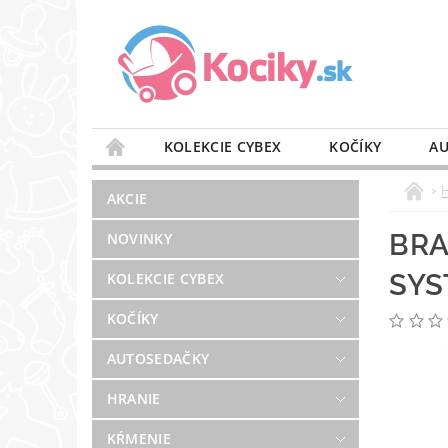
KOLEKCIE CYBEX
KOČÍKY
AU
STAROSTLIVOSŤ O VZDUCH
VÝBAVA DO 
AKCIE
BLOG
PREDAJŇA
KONTAKT
BRA
NOVINKY
SYS
KOLEKCIE CYBEX
KOČÍKY
AUTOSEDAČKY
HRANIE
KŔMENIE