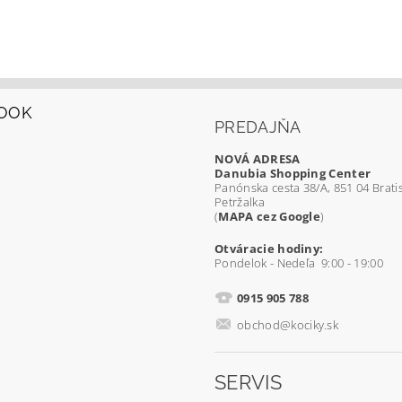
OOK
PREDAJŇA
NOVÁ ADRESA
Danubia Shopping Center
Panónska cesta 38/A, 851 04 Bratis
Petržalka
(
MAPA cez Google
)
Otváracie hodiny:
Pondelok - Nedeľa 9:00 - 19:00
0915 905 788
obchod@kociky.sk
SERVIS