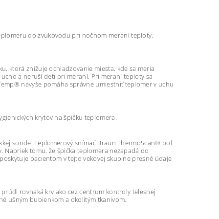
eplomeru do zvukovodu pri nočnom meraní teploty.
, ktorá znižuje ochladzovanie miesta, kde sa meria
ucho a neruší deti pri meraní. Pri meraní teploty sa
acTemp® navyše pomáha správne umiestniť teplomer v uchu
ienických krytov na špičku teplomera.
 mäkkej sonde. Teplomerový snímač Braun ThermoScan® bol
y. Napriek tomu, že špička teplomera nezapadá do
oskytuje pacientom v tejto vekovej skupine presné údaje
prúdi rovnaká krv ako cez centrum kontroly telesnej
ané ušným bubienkom a okolitým tkanivom.