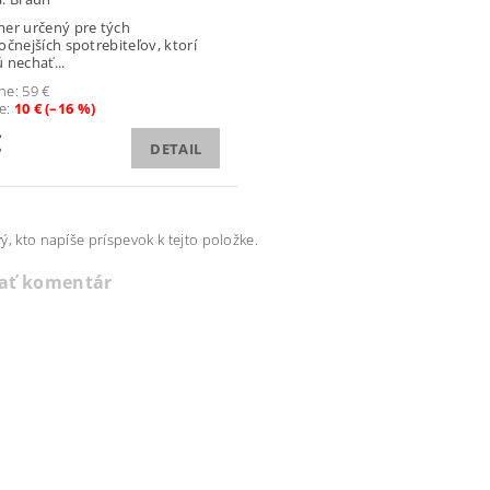
er určený pre tých
očnejších spotrebiteľov, ktorí
 nechať...
ne:
59 €
te
:
10 € (–16 %)
€
DETAIL
ý, kto napíše príspevok k tejto položke.
dať komentár