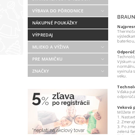
VÝBAVA DO PÔRODNICE
BRAUN
NÁKUPNÉ POUKÁŽKY
Najpresn
ThermoSca
VÝPREDAJ
výsledkam
baterkou,
MLIEKO A VÝŽIVA
Odporúč
Technológ
PRE MAMIČKU
Výskum uk
normálnu 
ZNAČKY
vyvinula 
veku.
Technol
Vďaka pat
odporúčan
Veková p
Môžete me
1. Nastav
2. Zmeraj
3. Po zme
zelená fa