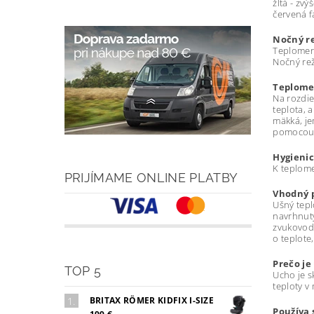
žltá - zv
červená f
Nočný r
Teplomer
Nočný rež
Teplome
Na rozdie
teplota, 
mäkká, j
pomocou 
Hygienic
K teplom
PRIJÍMAME ONLINE PLATBY
Vhodný p
Ušný tepl
navrhnutý
zvukovodu
o teplote
Prečo je
TOP 5
Ucho je s
teploty 
BRITAX RÖMER KIDFIX I-SIZE
Používa 