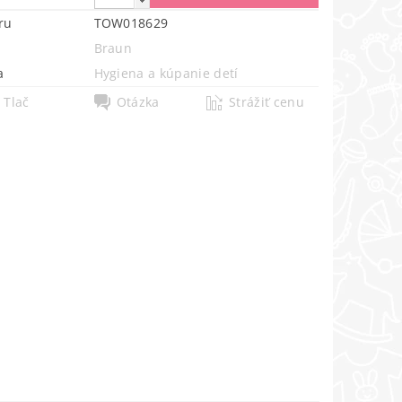
ru
TOW018629
Braun
a
Hygiena a kúpanie detí
Tlač
Otázka
Strážiť cenu