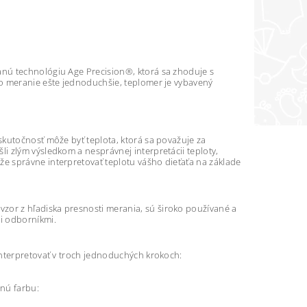
nú technológiu Age Precision®, ktorá sa zhoduje s
lo meranie ešte jednoduchšie, teplomer je vybavený
skutočnosť môže byť teplota, ktorá sa považuje za
 zlým výsledkom a nesprávnej interpretácii teploty,
e správne interpretovať teplotu vášho dieťaťa na základe
or z hľadiska presnosti merania, sú široko používané a
i odborníkmi.
interpretovať v troch jednoduchých krokoch:
nú farbu: