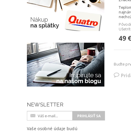
Teplom
najnár
nechcú
Pôvod
Ušetrí
49 
Buďte prv
Pri
NEWSLETTER
Vaše osobné údaje budú