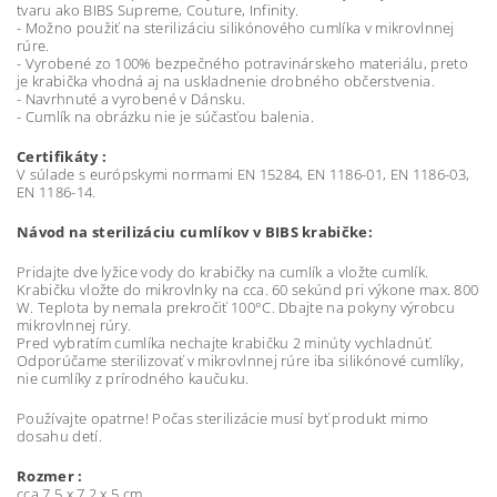
tvaru ako BIBS Supreme, Couture, Infinity.
- Možno použiť na sterilizáciu silikónového cumlíka v mikrovlnnej
rúre.
- Vyrobené zo 100% bezpečného potravinárskeho materiálu, preto
je krabička vhodná aj na uskladnenie drobného občerstvenia.
- Navrhnuté a vyrobené v Dánsku.
- Cumlík na obrázku nie je súčasťou balenia.
Certifikáty :
V súlade s európskymi normami EN 15284, EN 1186-01, EN 1186-03,
EN 1186-14.
Návod na sterilizáciu cumlíkov v BIBS krabičke:
Pridajte dve lyžice vody do krabičky na cumlík a vložte cumlík.
Krabičku vložte do mikrovlnky na cca. 60 sekúnd pri výkone max. 800
W. Teplota by nemala prekročiť 100°C. Dbajte na pokyny výrobcu
mikrovlnnej rúry.
Pred vybratím cumlíka nechajte krabičku 2 minúty vychladnúť.
Odporúčame sterilizovať v mikrovlnnej rúre iba silikónové cumlíky,
nie cumlíky z prírodného kaučuku.
Používajte opatrne! Počas sterilizácie musí byť produkt mimo
dosahu detí.
Rozmer :
cca 7,5 x 7,2 x 5 cm.