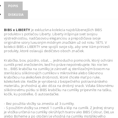
POPIS
DISKUSIA
BIBS x LIBERTY
je exkluzívna kolekcia najobľúbenejších BIBS
produktov s potlačou Liberty. Liberty inšpiruje svet svojou
výstrednosťou, nadčasovou eleganciou a prepožičiava svoje
originálne vzory luxusným módnym značkám už od roku 1875. V
kolekcii BIBS x LIBERTY sme spojili svoje sily, aby sme Vám priniesli
produkty, ktoré oslavujú dedičstvo oboch značiek.
Krabička, box, púzdro, obal, … jednoducho pomocník, ktorý ochráni
cumlík pred znečistením, keď ho práve nepotrebujete. No nie len
to… BIBS krabička na cumlíky je zároveň aj sterilizačným boxom na
sterilizáciu silikónových cumlíkov v mikrovlnke alebo šikovnou
krabičkou na akékoľvek drobnosti, ktoré chcete mať po ruke,
kdekoľvek ste. Keďže je vyrobená z bezpečného potravinárskeho
materiálu, je vhodná aj ako dóza na drobný snack. Vďaka šikovnému
silikónovému pútku si BIBS krabičku na cumlíky pripevníte na tašku,
kočík, ku postieľke, či autosedačke.
- Bez použitia vložky sa zmestia až 3 cumlíky.
- S použitím vložky sa zmestí 1 cumlík a klip na cumlík. Z jednej strany
je vložka určená na cumlíky okrúhlych tvarov ako BIBS Colour, DeLux
alebo Boheme a po otočení je vhodná na cumlíky motýlikového