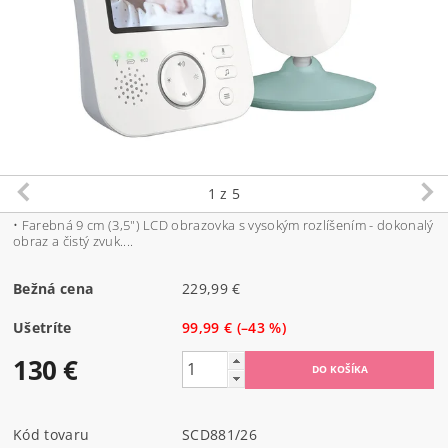
1
z 5
• Farebná 9 cm (3,5") LCD obrazovka s vysokým rozlíšením - dokonalý
obraz a čistý zvuk....
Bežná cena
229,99 €
Ušetríte
99,99 €
(–43 %)
130 €
Kód tovaru
SCD881/26