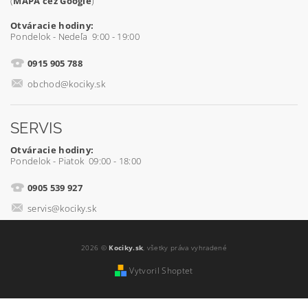
(
MAPA cez Google
)
Otváracie hodiny:
Pondelok - Nedeľa 9:00 - 19:00
0915 905 788
obchod@kociky.sk
SERVIS
Otváracie hodiny:
Pondelok - Piatok 09:00 - 18:00
0905 539 927
servis@kociky.sk
2026 ©
Kociky.sk
, všetky práva vyhradené
Vytvoril Shoptet