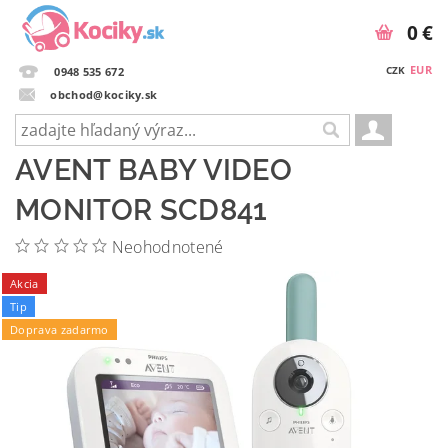
0 €
EUR
CZK
0948 535 672
obchod@kociky.sk
AVENT BABY VIDEO
MONITOR SCD841
Neohodnotené
Akcia
Tip
Doprava zadarmo