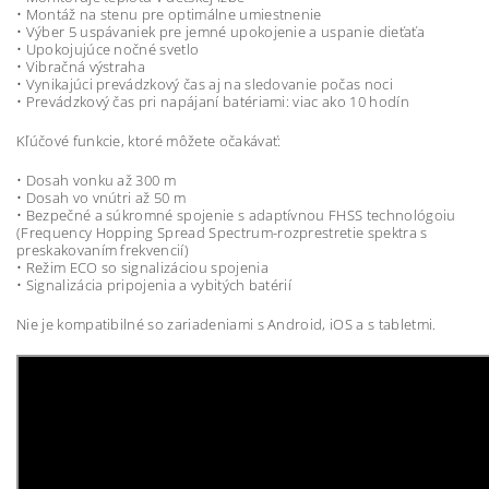
• Montáž na stenu pre optimálne umiestnenie
• Výber 5 uspávaniek pre jemné upokojenie a uspanie dieťaťa
• Upokojujúce nočné svetlo
• Vibračná výstraha
• Vynikajúci prevádzkový čas aj na sledovanie počas noci
• Prevádzkový čas pri napájaní batériami: viac ako 10 hodín
Kľúčové funkcie, ktoré môžete očakávať:
• Dosah vonku až 300 m
• Dosah vo vnútri až 50 m
• Bezpečné a súkromné spojenie s adaptívnou FHSS technológoiu
(Frequency Hopping Spread Spectrum-rozprestretie spektra s
preskakovaním frekvencií)
• Režim ECO so signalizáciou spojenia
• Signalizácia pripojenia a vybitých batérií
Nie je kompatibilné so zariadeniami s Android, iOS a s tabletmi.