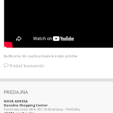
Buďte prvý, kto napíše príspevok k tejto položke.
Pridať komentár
PREDAJŇA
NOVÁ ADRESA
Danubia Shopping Center
Panónska cesta 38/A, 851 04 Bratislava - Petržalka