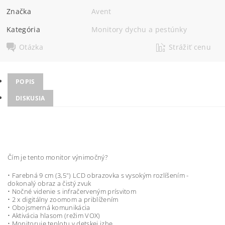
Značka
Avent
Kategória
Monitory dychu a pestúnky
Otázka
Strážiť cenu
POPIS
DISKUSIA
Čím je tento monitor výnimočný?
• Farebná 9 cm (3,5") LCD obrazovka s vysokým rozlíšením -
dokonalý obraz a čistý zvuk
• Nočné videnie s infračerveným prísvitom
• 2 x digitálny zoomom a priblížením
• Obojsmerná komunikácia
• Aktivácia hlasom (režim VOX)
• Monitoruje teplotu v detskej izbe